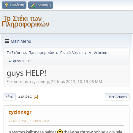
Σύνδεση
Εγγραφή
Το Στέκι των
Πληροφορικών
Main Menu
Το Στέκι των Πληροφορικών
Γενικό Λύκειο
Α΄ Λυκείου
►
►
guys HELP!
►
guys HELP!
Ξεκίνησε από cyclonegr, 22 Ιουλ 2015, 10:19:03 ΜΜ
Σελίδες
1
Κάτω
User Actions
cyclonegr
22 Ιουλ 2015, 10:19:03 ΜΜ
Katarxas kalhspera paides
thelw na zhthsw boh8eia gia mia