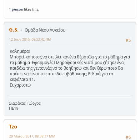
1 person
likes this.
G.S.
Ομάδα Νέου Λυκείου
12 Ιουν 2016, 09:53:42 ΠΜ
#5
Καλημέρα!
Μπορεί κάποιος να στείλει κανένα θέματάκι για το μάθημα για
το μάθημα Εφαρμογές Πληροφορικής γιατί μου ζήτησε ένα
παιδάκι της γειτονιάς να το βοηθήσω και δεν ξέρω ποιο θα
πρέπει να είναι το επίπεδο εμβάθυνσης; Ειδικά για το
κεφάλαιο 11.
Ευχαριστώ
Σιαφάκας Γιώργος
ΠΕ19
Tzo
29 Μαΐου 2017, 08:38:37 ΜΜ
#6