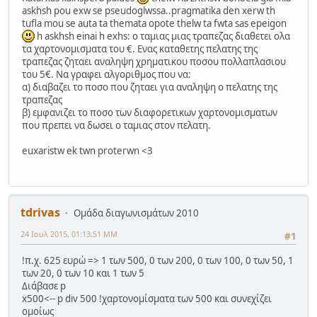
askhsh pou exw se pseudoglwssa..pragmatika den xerw th
tufla mou se auta ta themata opote thelw ta fwta sas epeigon
h askhsh einai h exhs: ο ταμιας μιας τραπεζας διαθετει ολα
τα χαρτονομισματα του €. Ενας καταθετης πελατης της
τραπεζας ζηταει αναληψη χρηματικου ποσου πολλαπλασιου
του 5€. Να γραφει αλγοριθμος που να:
α) διαβαζει το ποσο που ζηταει για αναληψη ο πελατης της
τραπεζας
β) εμφανιζει το ποσο των διαφορετικων χαρτονομισματων
που πρεπει να δωσει ο ταμιας στον πελατη.
euxaristw ek twn proterwn <3
tdrivas
Ομάδα διαγωνισμάτων 2010
24 Ιουλ 2015, 01:13:51 ΜΜ
#1
!π.χ. 625 ευρώ => 1 των 500, 0 των 200, 0 των 100, 0 των 50, 1
των 20, 0 των 10 και 1 των 5
Διάβασε p
x500<-- p div 500 !χαρτονομίσματα των 500 και συνεχίζει
ομοίως