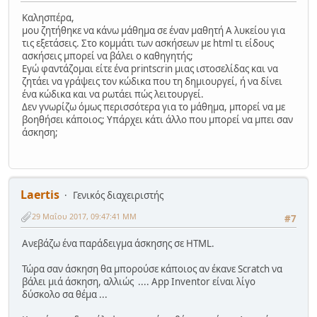
Καλησπέρα,
μου ζητήθηκε να κάνω μάθημα σε έναν μαθητή Α λυκείου για
τις εξετάσεις. Στο κομμάτι των ασκήσεων με html τι είδους
ασκήσεις μπορεί να βάλει ο καθηγητής;
Εγώ φαντάζομαι είτε ένα printscrin μιας ιστοσελίδας και να
ζητάει να γράψεις τον κώδικα που τη δημιουργεί, ή να δίνει
ένα κώδικα και να ρωτάει πώς λειτουργεί.
Δεν γνωρίζω όμως περισσότερα για το μάθημα, μπορεί να με
βοηθήσει κάποιος; Υπάρχει κάτι άλλο που μπορεί να μπει σαν
άσκηση;
Laertis
Γενικός διαχειριστής
29 Μαΐου 2017, 09:47:41 ΜΜ
#7
Ανεβάζω ένα παράδειγμα άσκησης σε HTML.
Τώρα σαν άσκηση θα μπορούσε κάποιος αν έκανε Scratch να
βάλει μιά άσκηση, αλλιώς .... App Inventor είναι λίγο
δύσκολο σα θέμα ...