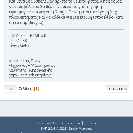
Και μένα με δυσκόλεψαν αρκετά τα θέματα φέτος. Αποφάσισα
να τους βάλω σα 3ο θέμα ένα σενάριο για τη χρήση
εφαρμογών του νέφους (Google Drive) με αιτιολόγηση (π.χ.
πλεονεκτήματα) και 4ο κώδικα για μια έτοιμη ιστοσελίδα (κάτι
σα το παράδειγμα).
Άσκηση_HTML.pdf
220.45 KB
έγινε λήψη
Νικολακάκης Γιώργος
Μηχανικός Η/Υ Συστημάτων
Καθηγητής Πληροφορικής
http://users.sch.gr/gnikola
Σελίδες
1
Πάνω
User Actions
|
|
Βοήθεια
Όροι και Κανόνες
Πάνω ▲
,
SMF 2.1.6 © 2025
Simple Machines