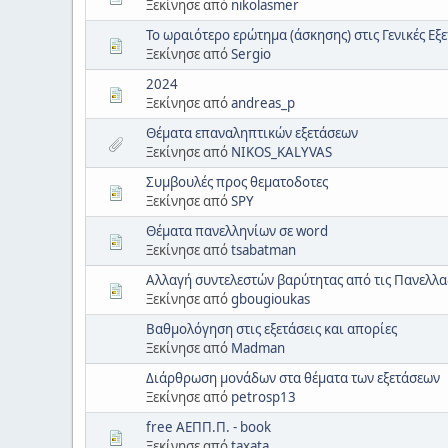
Ξεκίνησε από
nikolasmer
Το ωραιότερο ερώτημα (άσκησης) στις Γενικές Εξε
Ξεκίνησε από
Sergio
2024
Ξεκίνησε από
andreas_p
Θέματα επαναληπτικών εξετάσεων
Ξεκίνησε από
NIKOS_KALYVAS
Συμβουλές προς θεματοδοτες
Ξεκίνησε από
SPY
Θέματα πανελληνίων σε word
Ξεκίνησε από
tsabatman
Αλλαγή συντελεστών βαρύτητας από τις Πανελλα
Ξεκίνησε από
gbougioukas
Βαθμολόγηση στις εξετάσεις και απορίες
Ξεκίνησε από
Madman
Διάρθρωση μονάδων στα θέματα των εξετάσεων
Ξεκίνησε από
petrosp13
free ΑΕΠΠ.Π. - book
Ξεκίνησε από
taxata