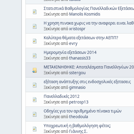
Στατιστικά Βαθμολογίας Πανελλαδικών Εξετάσεω
Ξεκίνησε από
Manolis Kosmidis
Η χρηση πινακα χωρις να την αναφερει ειναι λαθ
Ξεκίνησε από
xristospr
Καλύτερα θέματα εξετάσεων στην ΑΕΠΠ?
Ξεκίνησε από
evry
Ημερομηνία εξετάσεων 2014
Ξεκίνησε από
thanassis33
ΜΕΤΑΚΙΝΗΘΗΚΕ: Αποτελέσματα Πανελληνίων 2
Ξεκίνησε από
sstergou
εξέταση ανάπτυξης στις ενδοσχολικές εξετασεις
Ξεκίνησε από
gimnasio
Πανελλαδικές 2012
Ξεκίνησε από
petrosp13
Οδηγίες για τον αριθμημένο πίνακα τιμών
Ξεκίνησε από
theodoula
Υποχρεωτική η βαθμολόγηση φέτος;
Ξεκίνησε από
Γιάννης Σ.