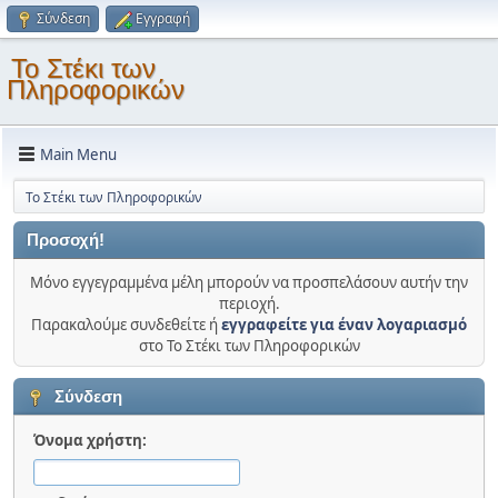
Σύνδεση
Εγγραφή
Το Στέκι των
Πληροφορικών
Main Menu
Το Στέκι των Πληροφορικών
Προσοχή!
Μόνο εγγεγραμμένα μέλη μπορούν να προσπελάσουν αυτήν την
περιοχή.
Παρακαλούμε συνδεθείτε ή
εγγραφείτε για έναν λογαριασμό
στο Το Στέκι των Πληροφορικών
Σύνδεση
Όνομα χρήστη: