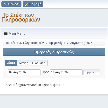
Σύνδεση
Εγγραφή
Το Στέκι των
Πληροφορικών
Main Menu
Το Στέκι των Πληροφορικών
Ημερολόγιο
Αύγουστος 2026
►
►
Ημερολόγιο Προσεχώς
Λίστα
Μήνας
Εβδομάδα
Προς
Δεν υπάρχουν γεγονότα προς εμφάνιση.