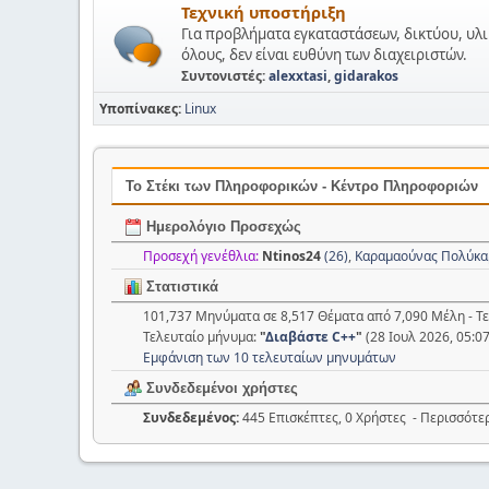
Τεχνική υποστήριξη
Για προβλήματα εγκαταστάσεων, δικτύου, υλι
όλους, δεν είναι ευθύνη των διαχειριστών.
Συντονιστές:
alexxtasi
,
gidarakos
Υποπίνακες
Linux
Το Στέκι των Πληροφορικών - Κέντρο Πληροφοριών
Ημερολόγιο Προσεχώς
Προσεχή γενέθλια:
Ntinos24
(26)
,
Καραμαούνας Πολύκα
Στατιστικά
101,737 Μηνύματα σε 8,517 Θέματα από 7,090 Μέλη - Τ
Τελευταίο μήνυμα:
"
Διαβάστε C++
"
(28 Ιουλ 2026, 05:0
Εμφάνιση των 10 τελευταίων μηνυμάτων
Συνδεδεμένοι χρήστες
Συνδεδεμένος:
445 Επισκέπτες, 0 Χρήστες - Περισσότε