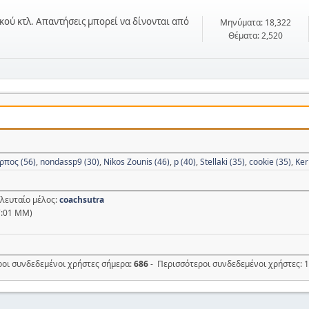
κού κτλ. Απαντήσεις μπορεί να δίνονται από
Μηνύματα: 18,322
Θέματα: 2,520
ρπος (56)
,
nondassp9 (30)
,
Nikos Zounis (46)
,
p (40)
,
Stellaki (35)
,
cookie (35)
,
Ker
ελευταίο μέλος:
coachsutra
7:01 ΜΜ)
ροι συνδεδεμένοι χρήστες σήμερα:
686
- Περισσότεροι συνδεδεμένοι χρήστες: 1