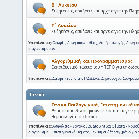
Β΄ Λυκείου
Συζητήσεις, ασκήσεις και αρχεία για την Πλ
Γ΄ Λυκείου
Συζητήσεις, ασκήσεις και αρχεία για την Πλ
Υποπίνακες
Θεωρία
Δομή ακολουθίας
Δομή επιλογής
Δομή ε
διαγωνισμάτων
Αλγοριθμική και Προγραμματισμός
Εκπαιδευτικό πακέτο του ΥΠΕΠΘ για τη διδ
Υποπίνακες
Διερμηνευτής της ΓΛΩΣΣΑΣ
Δημιουργός Διαγραμ
Γενικά
Γενικά Παιδαγωγικά, Επιστημονικά κ
Θέματα που δεν ανήκουν σε κάποια συγκεκρι
θεματολογία του forum.
Υποπίνακες
Ασφάλεια - Εργονομία
Διοικητικά Θέματα - Νομο
Διαγωνισμοί
Επιστημονικά Θέματα
Γενική συζήτηση (μόνο για