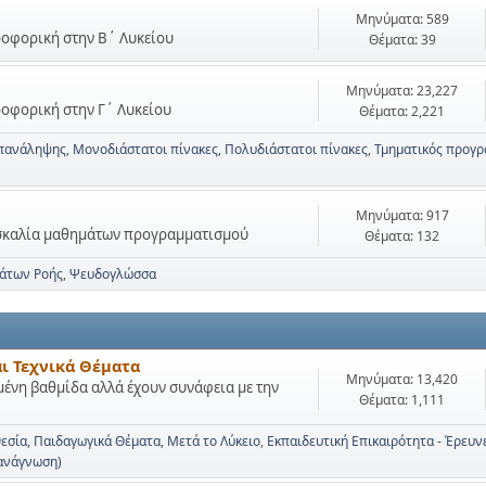
Μηνύματα: 589
ηροφορική στην Β΄ Λυκείου
Θέματα: 39
Μηνύματα: 23,227
ηροφορική στην Γ΄ Λυκείου
Θέματα: 2,221
πανάληψης
Μονοδιάστατοι πίνακες
Πολυδιάστατοι πίνακες
Τμηματικός προγρ
Μηνύματα: 917
ασκαλία μαθημάτων προγραμματισμού
Θέματα: 132
μάτων Ροής
Ψευδογλώσσα
αι Τεχνικά Θέματα
Μηνύματα: 13,420
μένη βαθμίδα αλλά έχουν συνάφεια με την
Θέματα: 1,111
θεσία
Παιδαγωγικά Θέματα
Μετά το Λύκειο
Εκπαιδευτική Επικαιρότητα - Έρευν
 ανάγνωση)