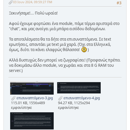
03 Ιουν 2024, 09:59:27 ΠΜ
#3
Ξεκινήσαμε!... Πολύ ωραία!
Αφού έχουμε φορτώσει ένα module, πάμε τέρμα αριστερά στο
"chat", και μας ανοίγει μιά μπάρα εισόδου δεδομένων.
Τα αποτελέσματα θα τα δήτε στα επισυναπτόμενα. Σε text
ερωτήσεις, απαντάει με text μιά χαρά. (Όχι στα Ελληνικά,
όμως, διότι τα κάνει ελαφρώς θάλασσα!
)
Αλλά δυστυχώς δεν μπορεί να ζωγραφίσει! (Προφανώς πρέπει
να δοκιμάσω άλλο module, να χωράει και στα 8 G RAM του
server.)
επισυναπτόμενο-3.jpg
επισυναπτόμενο-4.jpg
115.01 KB, 1556x489
94.27 KB, 1125x294
εμφανίστηκε
εμφανίστηκε