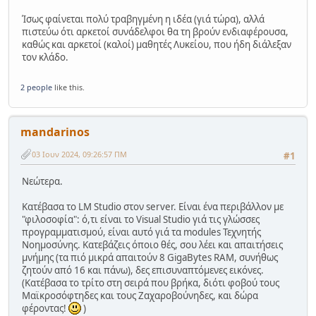
Ίσως φαίνεται πολύ τραβηγμένη η ιδέα (γιά τώρα), αλλά
πιστεύω ότι αρκετοί συνάδελφοι θα τη βρούν ενδιαφέρουσα,
καθώς και αρκετοί (καλοί) μαθητές Λυκείου, που ήδη διάλεξαν
τον κλάδο.
2 people
like this.
mandarinos
03 Ιουν 2024, 09:26:57 ΠΜ
#1
Νεώτερα.
Κατέβασα το LM Studio στον server. Είναι ένα περιβάλλον με
"φιλοσοφία": ό,τι είναι το Visual Studio γιά τις γλώσσες
προγραμματισμού, είναι αυτό γιά τα modules Τεχνητής
Νοημοσύνης. Κατεβάζεις όποιο θές, σου λέει και απαιτήσεις
μνήμης (τα πιό μικρά απαιτούν 8 GigaBytes RAM, συνήθως
ζητούν από 16 και πάνω), δες επισυναπτόμενες εικόνες.
(Κατέβασα το τρίτο στη σειρά που βρήκα, διότι φοβού τους
Μαϊκροσόφτηδες και τους Ζαχαροβούνηδες, και δώρα
φέροντας!
)