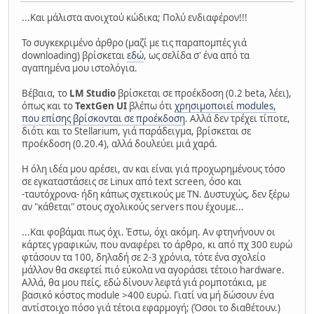
...Και μάλιστα ανοιχτού κώδικα; Πολύ ενδιαφέρον!!!
Το συγκεκριμένο άρθρο (μαζί με τις παραπομπές γιά
downloading) βρίσκεται
εδώ
, ως σελίδα σ' ένα από τα
αγαπημένα μου ιστολόγια.
Βέβαια, το
LM Studio
βρίσκεται σε προέκδοση (0.2 beta, λέει),
όπως και το
TextGen UI
βλέπω ότι
χρησιμοποιεί modules,
που επίσης βρίσκονται σε προέκδοση
. Αλλά δεν τρέχει τίποτε,
διότι και το Stellarium, γιά παράδειγμα, βρίσκεται σε
προέκδοση (0.20.4), αλλά δουλεύει μιά χαρά.
Η όλη ιδέα μου αρέσει, αν και είναι γιά προχωρημένους τόσο
σε εγκαταστάσεις σε Linux από text screen, όσο και
-ταυτόχρονα- ήδη κάπως σχετικούς με ΤΝ. Δυστυχώς, δεν ξέρω
αν "κάθεται" στους σχολικούς servers που έχουμε...
...Και φοβάμαι πως όχι. Έστω, όχι ακόμη. Αν φτηνήνουν οι
κάρτες γραφικών, που αναφέρει το άρθρο, κι από πχ 300 ευρώ
φτάσουν τα 100, δηλαδή σε 2-3 χρόνια, τότε ένα σχολείο
μάλλον θα σκεφτεί πιό εύκολα να αγοράσει τέτοιο hardware.
Αλλά, θα μου πείς, εδώ δίνουν λεφτά γιά ρομποτάκια, με
βασικό κόστος module >400 ευρώ. Γιατί να μή δώσουν ένα
αντίστοιχο πόσο γιά τέτοια εφαρμογή; (Όσοι το διαθέτουν.)