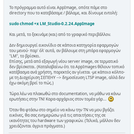
Το πρόγραμμα αυτό είναι AppImage, οπότε πάμε στο
directory που το κατεβάσαμε / βάλαμε, και δίνουμε εντολή:
sudo chmod +x LM_Studio-0.2.24.AppImage
Και μετά, το ξεκινάμε (και) από το γραφικό περιβάλλον.
Δεν δημιουργεί εικονίδιο σε κάποια κατηγορία εφαρμογών
του μενού· παρ' όλ' αυτά, αν βάλουμε στη μπάρα εφαρμογών
"LM", το βρίσκει.
Επίσης, μετά από εξαγωγή νέου server image, σε τερματικό
δεν βρίσκεται. (Καταλαβαίνω ότι τα AppImages θέλουν τοπικό
κατέβασμα ανά χρήστη, παρεκτός αν γίνεται -με κάποιο κόλπο-
με τη Διαχείριση ΣΕΠΕΗΥ --> δημοσίευση LTSP image, αλλά δεν
έχω ακόμη βρεί το πώς.)
Τώρα λέω να πλακωθώ στο documentation, να μάθω να κάνω
ερωτήσεις στην ΤΝ! Καρα-αρχάριος στον τομέα γάρ...
Όταν θα φτάσω στο σημείο να κάνω την ΤΝ να μου βγάζει
εικόνες, θα σας ενημερώσω γιά τις απαιτήσεις της σε
ικανότητες του hardware των γραφικών. (Τελικά, μάλλον δεν
χρειάζονται άγρια πράγματα.)