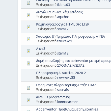
Ξεκίνησε από
iklona03
Διαγώνισμα –Τελικές Εξετάσεις
Ξεκίνησε από
agathos
Κειμενογράφος για HTML στο LTSP
Ξεκίνησε από
stam12
Χωρισμός (?) Τμημάτων Πληροφορικής Α' ΓΕΛ
Ξεκίνησε από
falexakos
Alice3
Ξεκίνησε από
stam12
δομή επανάληψης στο ap inventor με τιμή φρου
Ξεκίνησε από
ΣΧΟΙΝΑΣ ΚΩΣΤΑΣ
Πληροφορική Α' Λυκείου 2020-21
Ξεκίνησε από
new.wiki.55
Εφαρμογες πληροφορικης Α ταξη ΕΠΑΛ
Ξεκίνησε από
socnafs
alice 3D programming
Ξεκίνησε από
konnacarmen
App Inventor Πρόβλημα με tiny.cc/aifiles