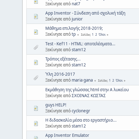
Ξεκίνησε από
nat7
App Inventor - Σύνδεση από σχολική τάξη
Ξεκίνησε από
junior
Μάθημα επιλογής 2018-2019;
Ξεκίνησε από
tp
1
2
Όλοι
Σελίδες
Τest - Kef11 - HTML: αποτελέσματα...
Ξεκίνησε από
stam12
Τρόπος εξέτασης...
Ξεκίνησε από
stam12
Ύλη 2016-2017
Ξεκίνησε από
maria gana
1
2
Όλοι
Σελίδες
Εκμάθηση της γλώσσας html στην Α λυκείου
Ξεκίνησε από
ΣΧΟΙΝΑΣ ΚΩΣΤΑΣ
guys HELP!
Ξεκίνησε από
cyclonegr
Η διδασκαλία μέσα στο εργαστήριο...
Ξεκίνησε από
stam12
App Inventor Emulator