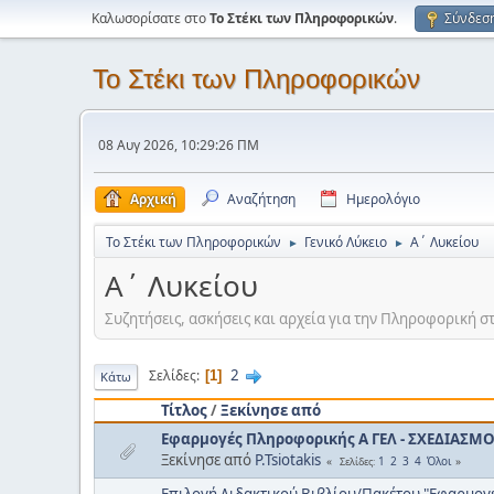
Καλωσορίσατε στο
Το Στέκι των Πληροφορικών
.
Σύνδεσ
Το Στέκι των Πληροφορικών
08 Αυγ 2026, 10:29:26 ΠΜ
Αρχική
Αναζήτηση
Ημερολόγιο
Το Στέκι των Πληροφορικών
Γενικό Λύκειο
Α΄ Λυκείου
►
►
Α΄ Λυκείου
Συζητήσεις, ασκήσεις και αρχεία για την Πληροφορική σ
2
Σελίδες
1
Κάτω
Τίτλος
/
Ξεκίνησε από
Εφαρμογές Πληροφορικής Α ΓΕΛ - ΣΧΕΔΙΑΣΜ
Ξεκίνησε από
P.Tsiotakis
1
2
3
4
Όλοι
Σελίδες
Επιλογή Διδακτικού Βιβλίου/Πακέτου "Εφαρμογ