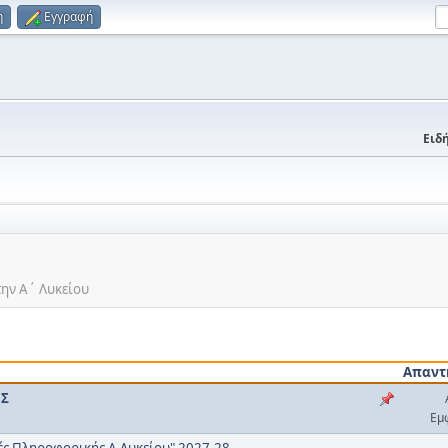
η
Εγγραφή
Ειδή
την Α΄ Λυκείου
Απαντ
ΟΣ
Εμ
ές Πληροφορικής Α Λυκείου" 2027-28