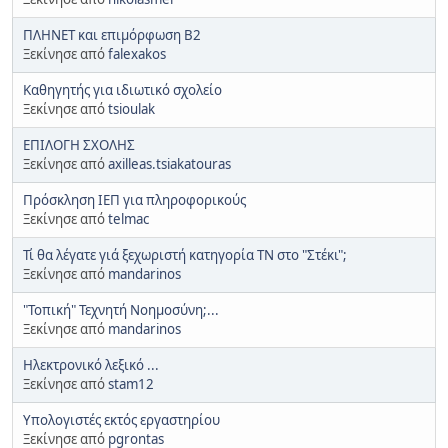
ΠΛΗΝΕΤ και επιμόρφωση Β2
Ξεκίνησε από
falexakos
Καθηγητής για ιδιωτικό σχολείο
Ξεκίνησε από
tsioulak
ΕΠΙΛΟΓΗ ΣΧΟΛΗΣ
Ξεκίνησε από
axilleas.tsiakatouras
Πρόσκληση ΙΕΠ για πληροφορικούς
Ξεκίνησε από
telmac
Τί θα λέγατε γιά ξεχωριστή κατηγορία ΤΝ στο "Στέκι";
Ξεκίνησε από
mandarinos
"Τοπική" Τεχνητή Νοημοσύνη;...
Ξεκίνησε από
mandarinos
Ηλεκτρονικό λεξικό ...
Ξεκίνησε από
stam12
Υπολογιστές εκτός εργαστηρίου
Ξεκίνησε από
pgrontas