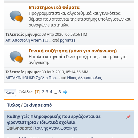
Επιστημονικά Θέματα
Προγραμματιστικά, αλγοριθμικά και γενικότερα
θέματα που άπτονται της επιστήμης υπολογιστών και
συναφών επιστημών.
Τελευταίο μήνυμα:
03 Απρ 2026, 06:53:56 ΠΜ
Απ: Αποστολή Artemis II ...
από
pgrontas
Γενική συζήτηση (μόνο για ανάγνωση)
Η παλιά κατηγορία Γενική συζήτηση, είναι μόνο για
ανάγνωση.
Τελευταίο μήνυμα:
30 Ιουλ 2013, 05:14:56 ΜΜ
ΜΕΤΑΚΙΝΗΘΗΚΕ: Σχέδιο Προ...
από
Νίκος Αδαμόπουλος
2
3
4
...
8
Σελίδες
1
Κάτω
Τίτλος
/
Ξεκίνησε από
Καθηγητές Πληροφορικής που εργάζονται σε
φροντιστήρια / ιδιωτικά σχολεία
Ξεκίνησε από
Γιάννης Αναγνωστάκης