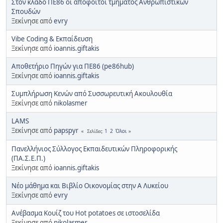
Στον κλάδο ΠΕ86 οι απόφοιτοι τμήματος Ανθρωπιστικών
Σπουδών
Ξεκίνησε από
evry
Vibe Coding & Εκπαίδευση
Ξεκίνησε από
ioannis.giftakis
Αποθετήριο Πηγών για ΠΕ86 (pe86hub)
Ξεκίνησε από
ioannis.giftakis
Συμπλήρωση Κενών από Συσσωρευτική Ακουλουθία
Ξεκίνησε από
nikolasmer
LAMS
Ξεκίνησε από
papspyr
1
2
Όλοι
Σελίδες
Πανελλήνιος Σύλλογος Εκπαιδευτικών Πληροφορικής
(ΠΑ.Σ.Ε.Π.)
Ξεκίνησε από
ioannis.giftakis
Νέο μάθημα και Βιβλίο Οικονομίας στην Α Λυκείου
Ξεκίνησε από
evry
Ανέβασμα Κουίζ του Hot potatoes σε ιστοσελίδα
Ξεκίνησε από
nikolasmer