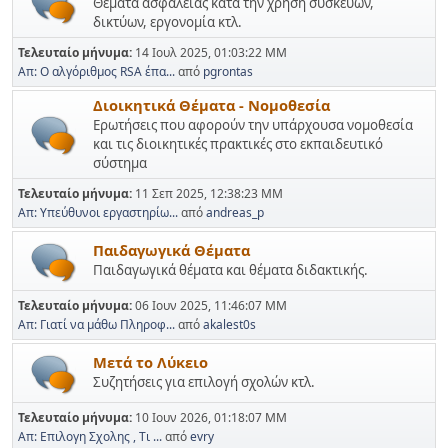
Θέματα ασφάλειας κατά την χρήση συσκευών,
δικτύων, εργονομία κτλ.
Τελευταίο μήνυμα:
14 Ιουλ 2025, 01:03:22 ΜΜ
Απ: Ο αλγόριθμος RSA έπα...
από
pgrontas
Διοικητικά Θέματα - Νομοθεσία
Ερωτήσεις που αφορούν την υπάρχουσα νομοθεσία
και τις διοικητικές πρακτικές στο εκπαιδευτικό
σύστημα
Τελευταίο μήνυμα:
11 Σεπ 2025, 12:38:23 ΜΜ
Απ: Υπεύθυνοι εργαστηρίω...
από
andreas_p
Παιδαγωγικά Θέματα
Παιδαγωγικά θέματα και θέματα διδακτικής.
Τελευταίο μήνυμα:
06 Ιουν 2025, 11:46:07 ΜΜ
Απ: Γιατί να μάθω Πληροφ...
από
akalest0s
Μετά το Λύκειο
Συζητήσεις για επιλογή σχολών κτλ.
Τελευταίο μήνυμα:
10 Ιουν 2026, 01:18:07 ΜΜ
Απ: Επιλογη Σχολης , Τι ...
από
evry