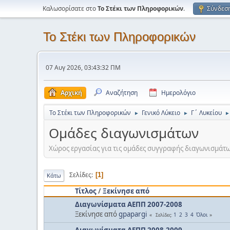
Καλωσορίσατε στο
Το Στέκι των Πληροφορικών
.
Σύνδεσ
Το Στέκι των Πληροφορικών
07 Αυγ 2026, 03:43:32 ΠΜ
Αρχική
Αναζήτηση
Ημερολόγιο
Το Στέκι των Πληροφορικών
Γενικό Λύκειο
Γ΄ Λυκείου
►
►
►
Ομάδες διαγωνισμάτων
Χώρος εργασίας για τις ομάδες συγγραφής διαγωνισμάτω
Σελίδες
1
Κάτω
Τίτλος
/
Ξεκίνησε από
Διαγωνίσματα ΑΕΠΠ 2007-2008
Ξεκίνησε από
gpapargi
1
2
3
4
Όλοι
Σελίδες
Διαγωνίσματα ΑΕΠΠ 2008-2009