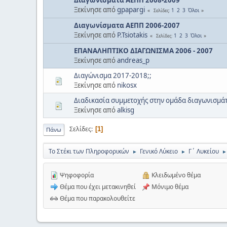
Ξεκίνησε από
gpapargi
1
2
3
Όλοι
Σελίδες
Διαγωνίσματα ΑΕΠΠ 2006-2007
Ξεκίνησε από
P.Tsiotakis
1
2
3
Όλοι
Σελίδες
ΕΠΑΝΑΛΗΠΤΙΚΟ ΔΙΑΓΩΝΙΣΜΑ 2006 - 2007
Ξεκίνησε από
andreas_p
Διαγώνισμα 2017-2018;;
Ξεκίνησε από
nikosx
Διαδικασία συμμετοχής στην ομάδα διαγωνισμά
Ξεκίνησε από
alkisg
Σελίδες
1
Πάνω
Το Στέκι των Πληροφορικών
Γενικό Λύκειο
Γ΄ Λυκείου
►
►
►
Ψηφοφορία
Κλειδωμένο θέμα
Θέμα που έχει μετακινηθεί
Μόνιμο θέμα
Θέμα που παρακολουθείτε