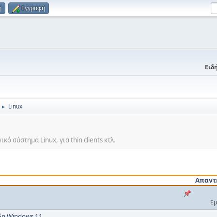
η
Εγγραφή
Ειδή
Linux
►
ό σύστημα Linux, για thin clients κτλ.
Απαντ
Εμ
ήδη Windows 11