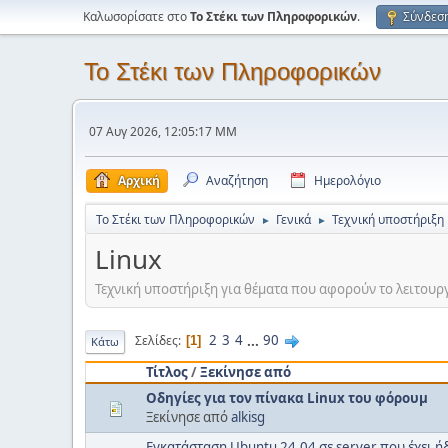
Καλωσορίσατε στο
Το Στέκι των Πληροφορικών
.
Σύνδεσ
Το Στέκι των Πληροφορικών
07 Αυγ 2026, 12:05:17 ΜΜ
Αρχική
Αναζήτηση
Ημερολόγιο
Το Στέκι των Πληροφορικών
Γενικά
Τεχνική υποστήριξη
►
►
Linux
Τεχνική υποστήριξη για θέματα που αφορούν το λειτουργικ
2
3
4
...
90
Σελίδες
1
Κάτω
Τίτλος
/
Ξεκίνησε από
Οδηγίες για τον πίνακα Linux του φόρουμ
Ξεκίνησε από
alkisg
Εγκατάσταση Ubuntu 24.04 σε server που έχει 