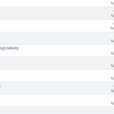
Ε
Ε
Εμ
Ε
σεχή έκδοση;
Ε
Ε
Ε
;
Ε
Ε