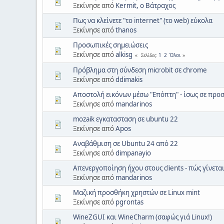
Ξεκίνησε από
Kermit, ο Βάτραχος
Πως να κλείνετε "το internet" (το web) εύκολα
Ξεκίνησε από
thanos
Προσωπικές σημειώσεις
Ξεκίνησε από
alkisg
1
2
Όλοι
Σελίδες
Πρόβλημα στη σύνδεση microbit σε chrome
Ξεκίνησε από
ddimakis
Αποστολή εικόνων μέσω "Επόπτη" - ίσως σε προ
Ξεκίνησε από
mandarinos
mozaik εγκατασταση σε ubuntu 22
Ξεκίνησε από
Apos
Αναβάθμιση σε Ubuntu 24 από 22
Ξεκίνησε από
dimpanayio
Απενεργοποίηση ήχου στους clients - πώς γίνεται
Ξεκίνησε από
mandarinos
Μαζική προσθήκη χρηστών σε Linux mint
Ξεκίνησε από
pgrontas
WineZGUI και WineCharm (σαφώς γιά Linux!)