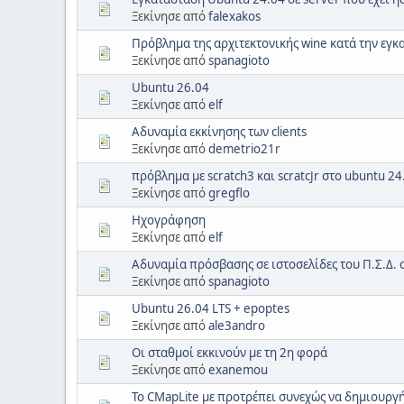
Ξεκίνησε από
falexakos
Πρόβλημα της αρχιτεκτονικής wine κατά την εγ
Ξεκίνησε από
spanagioto
Ubuntu 26.04
Ξεκίνησε από
elf
Αδυναμία εκκίνησης των clients
Ξεκίνησε από
demetrio21r
πρόβλημα με scratch3 και scratcJr στο ubuntu 24
Ξεκίνησε από
gregflo
Ηχογράφηση
Ξεκίνησε από
elf
Αδυναμία πρόσβασης σε ιστοσελίδες του Π.Σ.Δ. 
Ξεκίνησε από
spanagioto
Ubuntu 26.04 LTS + epoptes
Ξεκίνησε από
ale3andro
Οι σταθμοί εκκινούν με τη 2η φορά
Ξεκίνησε από
exanemou
To CMapLite με προτρέπει συνεχώς να δημιουργ