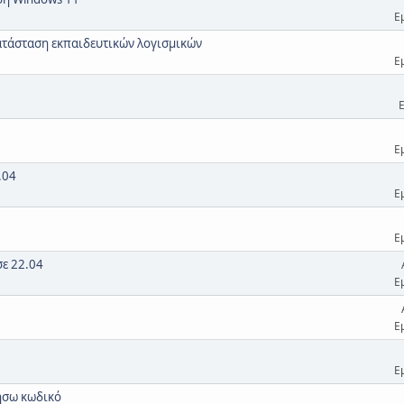
Ε
κατάσταση εκπαιδευτικών λογισμικών
Ε
Ε
.04
Ε
Ε
σε 22.04
Ε
Ε
Ε
ήσω κωδικό