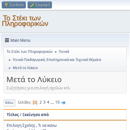
Σύνδεση
Εγγραφή
Το Στέκι των
Πληροφορικών
Main Menu
Το Στέκι των Πληροφορικών
Γενικά
►
Γενικά Παιδαγωγικά, Επιστημονικά και Τεχνικά Θέματα
►
Μετά το Λύκειο
►
Μετά το Λύκειο
Συζητήσεις για επιλογή σχολών κτλ.
2
3
4
...
10
Σελίδες
1
Κάτω
Τίτλος
/
Ξεκίνησε από
Επιλογη Σχολης , Τι να κανω