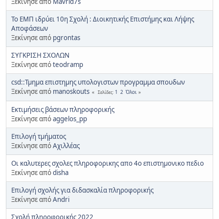
Ξεκίνησε από
Mavrid7s
Το ΕΜΠ ιδρύει 10η Σχολή : Διοικητικής Επιστήμης και Λήψης
Αποφάσεων
Ξεκίνησε από
pgrontas
ΣΥΓΚΡΙΣΗ ΣΧΟΛΩΝ
Ξεκίνησε από
teodramp
csd::Τμημα επιστημης υπολογιστων προγραμμα σπουδων
Ξεκίνησε από
manoskouts
1
2
Όλοι
Σελίδες
Εκτιμήσεις βάσεων πληροφορικής
Ξεκίνησε από
aggelos_pp
Επιλογή τμήματος
Ξεκίνησε από
Αχιλλέας
Οι καλυτερες σχολες πληροφορικης απο 4ο επιστημονικο πεδιο
Ξεκίνησε από
disha
Επιλογή σχολής για διδασκαλία πληροφορικής
Ξεκίνησε από
Andri
Σχολή πληροφορικής 2022