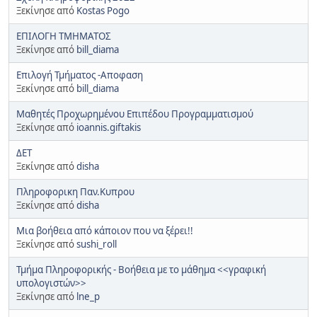
Ξεκίνησε από
Kostas Pogo
ΕΠΙΛΟΓΗ ΤΜΗΜΑΤΟΣ
Ξεκίνησε από
bill_diama
Επιλογή Τμήματος -Αποφαση
Ξεκίνησε από
bill_diama
Μαθητές Προχωρημένου Επιπέδου Προγραμματισμού
Ξεκίνησε από
ioannis.giftakis
ΔΕΤ
Ξεκίνησε από
disha
Πληροφορικη Παν.Κυπρου
Ξεκίνησε από
disha
Μια βοήθεια από κάποιον που να ξέρει!!
Ξεκίνησε από
sushi_roll
Τμήμα Πληροφορικής - Βοήθεια με το μάθημα <<γραφική
υπολογιστών>>
Ξεκίνησε από
lne_p