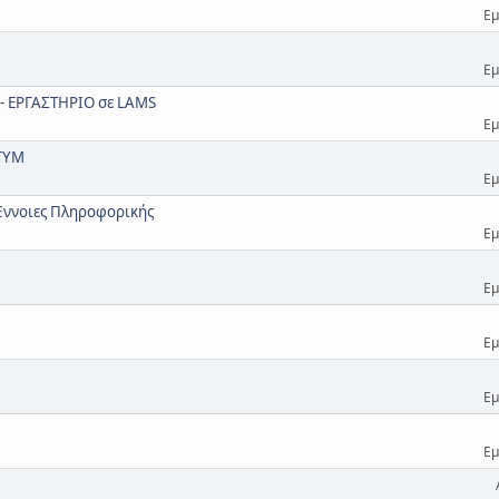
Εμ
Εμ
- ΕΡΓΑΣΤΗΡΙΟ σε LAMS
Εμ
 ΓΥΜ
Εμ
Έννοιες Πληροφορικής
Εμ
Εμ
Εμ
Εμ
Εμ