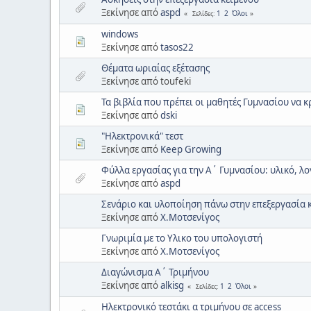
Ξεκίνησε από
aspd
1
2
Όλοι
Σελίδες
windows
Ξεκίνησε από
tasos22
Θέματα ωριαίας εξέτασης
Ξεκίνησε από toufeki
Τα βιβλία που πρέπει οι μαθητές Γυμνασίου να 
Ξεκίνησε από
dski
"Ηλεκτρονικά" τεστ
Ξεκίνησε από
Keep Growing
Φύλλα εργασίας για την Α΄ Γυμνασίου: υλικό, λογ
Ξεκίνησε από
aspd
Σενάριο και υλοποίηση πάνω στην επεξεργασία 
Ξεκίνησε από
Χ.Μοτσενίγος
Γνωριμία με το Υλικο του υπολογιστή
Ξεκίνησε από
Χ.Μοτσενίγος
Διαγώνισμα Α΄ Τριμήνου
Ξεκίνησε από
alkisg
1
2
Όλοι
Σελίδες
Ηλεκτρονικό τεστάκι α τριμήνου σε access