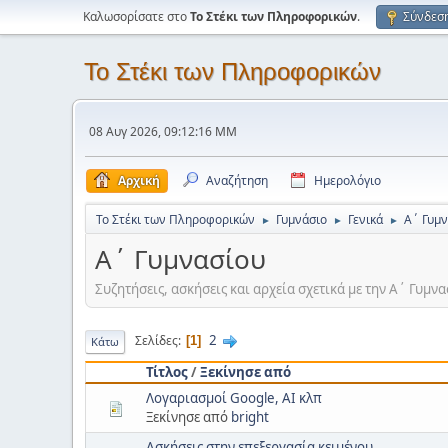
Καλωσορίσατε στο
Το Στέκι των Πληροφορικών
.
Σύνδεσ
Το Στέκι των Πληροφορικών
08 Αυγ 2026, 09:12:16 ΜΜ
Αρχική
Αναζήτηση
Ημερολόγιο
Το Στέκι των Πληροφορικών
Γυμνάσιο
Γενικά
Α΄ Γυμ
►
►
►
Α΄ Γυμνασίου
Συζητήσεις, ασκήσεις και αρχεία σχετικά με την Α΄ Γυμνα
2
Σελίδες
1
Κάτω
Τίτλος
/
Ξεκίνησε από
Λογαριασμοί Google, AI κλπ
Ξεκίνησε από
bright
Ασκήσεις στην επεξεργασία κειμένου