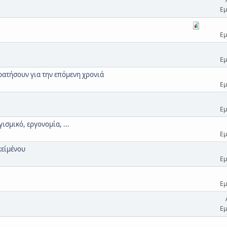
Εμ
Εμ
Εμ
κρατήσουν για την επόμενη χρονιά
Εμ
Εμ
ισμικό, εργονομία, ...
Εμ
κείμένου
Εμ
Εμ
Εμ