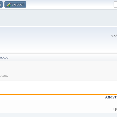
η
Εγγραφή
Ειδή
νασίου
σίου.
Απαντ
Εμ