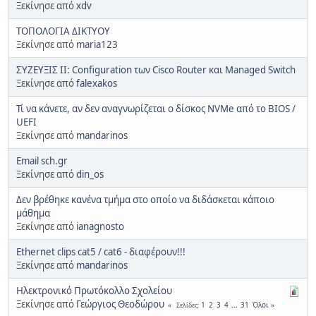
Ξεκίνησε από
xdv
ΤΟΠΟΛΟΓΙΑ ΔΙΚΤΥΟΥ
Ξεκίνησε από
maria123
ΣΥΖΕΥΞΙΣ ΙΙ: Configuration των Cisco Router και Managed Switch
Ξεκίνησε από
falexakos
Τί να κάνετε, αν δεν αναγνωρίζεται ο δίσκος NVMe από το BIOS /
UEFI
Ξεκίνησε από
mandarinos
Email sch.gr
Ξεκίνησε από
din_os
Δεν βρέθηκε κανένα τμήμα στο οποίο να διδάσκεται κάποιο
μάθημα
Ξεκίνησε από
ianagnosto
Ethernet clips cat5 / cat6 - διαφέρουν!!!
Ξεκίνησε από
mandarinos
Ηλεκτρονικό Πρωτόκολλο Σχολείου
Ξεκίνησε από
Γεώργιος Θεοδώρου
1
2
3
4
...
31
Όλοι
Σελίδες