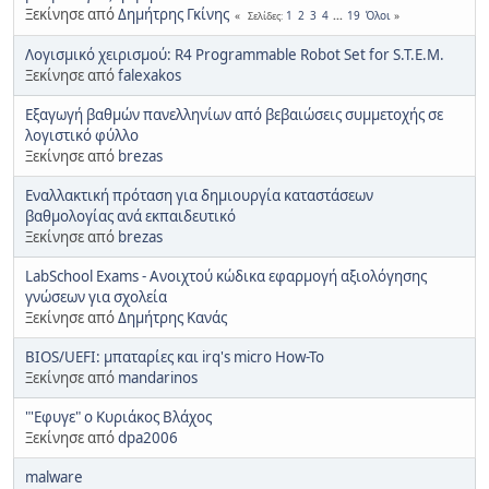
Ξεκίνησε από
Δημήτρης Γκίνης
1
2
3
4
...
19
Όλοι
Σελίδες
Λογισμικό χειρισμού: R4 Programmable Robot Set for S.T.E.M.
Ξεκίνησε από
falexakos
Εξαγωγή βαθμών πανελληνίων από βεβαιώσεις συμμετοχής σε
λογιστικό φύλλο
Ξεκίνησε από
brezas
Εναλλακτική πρόταση για δημιουργία καταστάσεων
βαθμολογίας ανά εκπαιδευτικό
Ξεκίνησε από
brezas
LabSchool Exams - Ανοιχτού κώδικα εφαρμογή αξιολόγησης
γνώσεων για σχολεία
Ξεκίνησε από
Δημήτρης Κανάς
BIOS/UEFI: μπαταρίες και irq's micro How-To
Ξεκίνησε από
mandarinos
"'Εφυγε" ο Κυριάκος Βλάχος
Ξεκίνησε από
dpa2006
malware