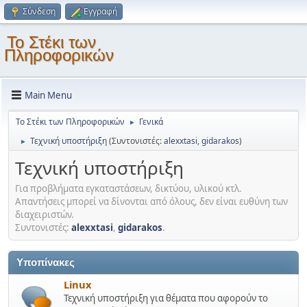
Σύνδεση
Εγγραφή
Το Στέκι των
Πληροφορικών
Main Menu
Το Στέκι των Πληροφορικών
Γενικά
►
Τεχνική υποστήριξη
(Συντονιστές:
alexxtasi
,
gidarakos
)
►
Τεχνική υποστήριξη
Για προβλήματα εγκαταστάσεων, δικτύου, υλικού κτλ.
Απαντήσεις μπορεί να δίνονται από όλους, δεν είναι ευθύνη των
διαχειριστών.
Συντονιστές:
alexxtasi
,
gidarakos
.
Υποπίνακες
Linux
Τεχνική υποστήριξη για θέματα που αφορούν το