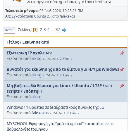
λειτουργικό σύστημα Linux, για thin clients κτλ.
Τελευταίο μήνυμα:
03 Ιουλ 2026, 10:23:26 ΠΜ
Απ: Εγκατάσταση Ubuntu 2...
από
falexakos
2
3
4
...
37
Σελίδες
1
Κάτω
Τίτλος
/
Ξεκίνησε από
Εξωτερική IP σχολείων
Ξεκίνησε από
alkisg
1
2
Όλοι
Σελίδες
Δυνατότητα εκκίνησης από το δίκτυο για Η/Υ με Windows
Ξεκίνησε από
alkisg
1
2
Όλοι
Σελίδες
Μη βάζετε εδώ θέματα για Linux / Ubuntu / LTSP / sch-
scripts / Επόπτη!!!
Ξεκίνησε από
alkisg
Windows 11 updates σε διαδραστικούς πίνακες της LG
Ξεκίνησε από
falexakos
1
2
Όλοι
Σελίδες
MYSCHOOL:Εφαρμογή για "μαζικό upload" καταστάσεων με
βαθμολογίες τριμήνου