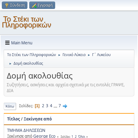
Σύνδεση
Εγγραφή
Το Στέκι των
Πληροφορικών
Main Menu
Το Στέκι των Πληροφορικών
Γενικό Λύκειο
Γ΄ Λυκείου
►
►
Δομή ακολουθίας
►
Δομή ακολουθίας
Συζητήσεις, ασκήσεις και αρχεία σχετικά με τις εντολές ΓΡΑΨΕ,
ΔΙΑ
2
3
4
...
7
Σελίδες
1
Κάτω
Τίτλος
/
Ξεκίνησε από
ΤΜΗΜΑ ΔΗΛΩΣΕΩΝ
Ξεκίνησε από
George Eco
1
2
Όλοι
Σελίδες