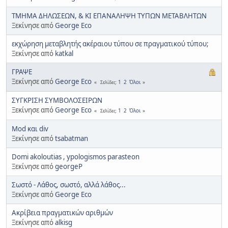
ΤΜΗΜΑ ΔΗΛΩΣΕΩΝ, & ΚΙ ΕΠΑΝΑΛΗΨΗ ΤΥΠΩΝ ΜΕΤΑΒΛΗΤΩΝ
Ξεκίνησε από
George Eco
εκχώρηση μεταβλητής ακέραιου τύπου σε πραγματικού τύπου;
Ξεκίνησε από
katkal
ΓΡΑΨΕ
Ξεκίνησε από
George Eco
1
2
Όλοι
Σελίδες
ΣΥΓΚΡΙΣΗ ΣΥΜΒΟΛΟΣΕΙΡΩΝ
Ξεκίνησε από
George Eco
1
2
Όλοι
Σελίδες
Mod και div
Ξεκίνησε από
tsabatman
Domi akoloutias , ypologismos parasteon
Ξεκίνησε από
georgeP
Σωστό - Λάθος, σωστό, αλλά λάθος...
Ξεκίνησε από
George Eco
Ακρίβεια πραγματικών αριθμών
Ξεκίνησε από
alkisg