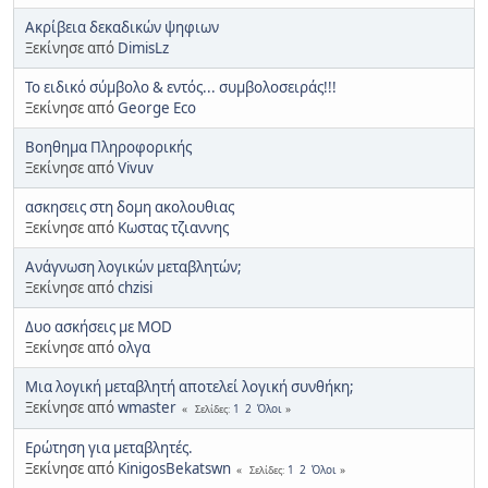
Ακρίβεια δεκαδικών ψηφιων
Ξεκίνησε από
DimisLz
Το ειδικό σύμβολο & εντός... συμβολοσειράς!!!
Ξεκίνησε από
George Eco
Βοηθημα Πληροφορικής
Ξεκίνησε από
Vivuv
ασκησεις στη δομη ακολουθιας
Ξεκίνησε από
Κωστας τζιαννης
Ανάγνωση λογικών μεταβλητών;
Ξεκίνησε από
chzisi
Δυο ασκήσεις με MOD
Ξεκίνησε από
ολγα
Μια λογική μεταβλητή αποτελεί λογική συνθήκη;
Ξεκίνησε από
wmaster
1
2
Όλοι
Σελίδες
Ερώτηση για μεταβλητές.
Ξεκίνησε από
KinigosBekatswn
1
2
Όλοι
Σελίδες