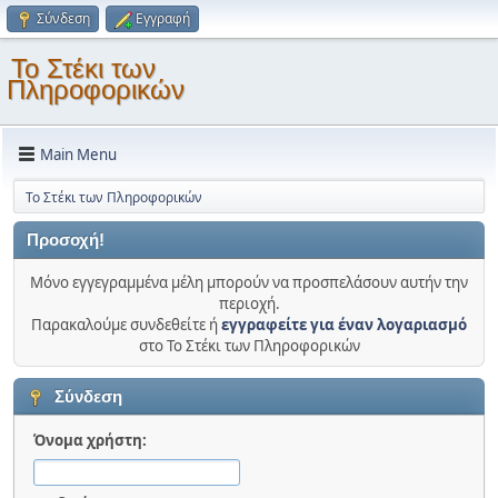
Σύνδεση
Εγγραφή
Το Στέκι των
Πληροφορικών
Main Menu
Το Στέκι των Πληροφορικών
Προσοχή!
Μόνο εγγεγραμμένα μέλη μπορούν να προσπελάσουν αυτήν την
περιοχή.
Παρακαλούμε συνδεθείτε ή
εγγραφείτε για έναν λογαριασμό
στο Το Στέκι των Πληροφορικών
Σύνδεση
Όνομα χρήστη: