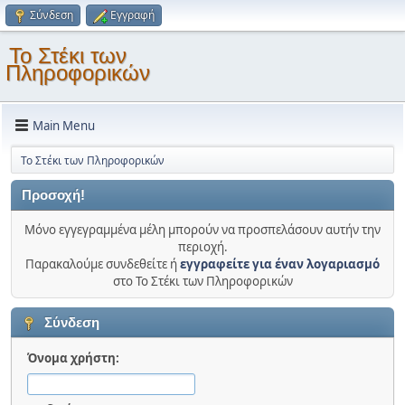
Σύνδεση
Εγγραφή
Το Στέκι των
Πληροφορικών
Main Menu
Το Στέκι των Πληροφορικών
Προσοχή!
Μόνο εγγεγραμμένα μέλη μπορούν να προσπελάσουν αυτήν την
περιοχή.
Παρακαλούμε συνδεθείτε ή
εγγραφείτε για έναν λογαριασμό
στο Το Στέκι των Πληροφορικών
Σύνδεση
Όνομα χρήστη: