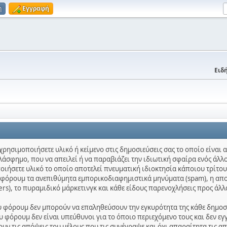
η
Εγγραφή
Ειδή
χρησιμοποιήσετε υλικό ή κείμενο στις δημοσιεύσεις σας το οποίο είναι
λάσφημο, που να απειλεί ή να παραβιάζει την ιδιωτική σφαίρα ενός άλλο
ποιήσετε υλικό το οποίο αποτελεί πνευματική ιδιοκτησία κάποιου τρίτου
ο φόρουμ τα ανεπιθύμητα εμπορικοδιαφημιστικά μηνύματα (spam), η απ
ters), το πυραμιδικό μάρκετινγκ και κάθε είδους παρενοχλήσεις προς άλλ
ου φόρουμ δεν μπορούν να επαληθεύσουν την εγκυρότητα της κάθε δημοσίε
 φόρουμ δεν είναι υπεύθυνοι για το όποιο περιεχόμενο τους και δεν εγ
ν τις απόψεις του μέλους που τις συνέγραψε και όχι απαραίτητα τις α