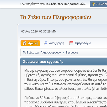
Καλωσορίσατε στο
Το Στέκι των Πληροφορικών
.
Σύνδεσ
Το Στέκι των Πληροφορικών
07 Αυγ 2026, 02:37:29 ΜΜ
Αρχική
Αναζήτηση
Ημερολόγιο
Το Στέκι των Πληροφορικών
Εγγραφή
►
Συμφωνητικό εγγραφής
Με την εγγραφή σας στο φόρουμ, συμφωνείτε ότι δε θα 
υβριστικό, αγενές, που να προκαλεί μίσος, πρόστυχο, β
η διεθνή νόμο. Επίσης, συμφωνείτε ότι δεν θα χρησιμο
του υλικού αυτού. Επιπλέον, απαγορεύονται σε αυτό τ
είδους διαφημίσεις, οι αλυσιδωτές επιστολές (chain let
Πρέπει να λάβετε υπόψη σας ότι οι ιδιοκτήτες αυτού τ
παρακολουθούνται συνεχώς, επομένως οι ιδιοκτήτες του
παρατιθέμενων πληροφοριών. Οι δημοσιεύσεις εκφράζου