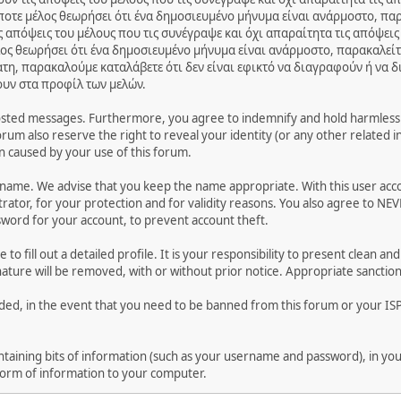
ποτε μέλος θεωρήσει ότι ένα δημοσιευμένο μήνυμα είναι ανάρμοστο, παρ
 απόψεις του μέλους που τις συνέγραψε και όχι απαραίτητα τις απόψεις
ος θεωρήσει ότι ένα δημοσιευμένο μήνυμα είναι ανάρμοστο, παρακαλείτ
ατη, παρακαλούμε καταλάβετε ότι δεν είναι εφικτό να διαγραφούν ή να 
ουν στα προφίλ των μελών.
osted messages. Furthermore, you agree to indemnify and hold harmless t
forum also reserve the right to reveal your identity (or any other related i
on caused by your use of this forum.
ername. We advise that you keep the name appropriate. With this user acc
ator, for your protection and for validity reasons. You also agree to NE
rd for your account, to prevent account theft.
le to fill out a detailed profile. It is your responsibility to present clean
nature will be removed, with or without prior notice. Appropriate sanctio
rded, in the event that you need to be banned from this forum or your ISP 
 containing bits of information (such as your username and password), in y
 form of information to your computer.