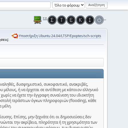
Υποστήριξη Ubuntu 24.04/LTSP/Epoptes/sch-scripts
σεις:
 αναληθές, δυσφημιστικό, συκοφαντικό, ανακριβές,
υ μέλους, ή να έρχεται σε αντίθεση με κάποιον ελληνικό
 χωρίς να έχετε την έγγραφη συναίνεση του ιδιοκτήτη
οστολή τεράστιων όγκων πληροφοριών (flooding), κάθε
α μέλη.
υσης. Επίσης, μην ξεχνάτε ότι οι δημοσιεύσεις δεν
γυώνται την ακρίβεια, πληρότητα ή τη χρησιμότητα των
πόψεις του συγκεκριμένου φόρουμ, των διαχειριστών