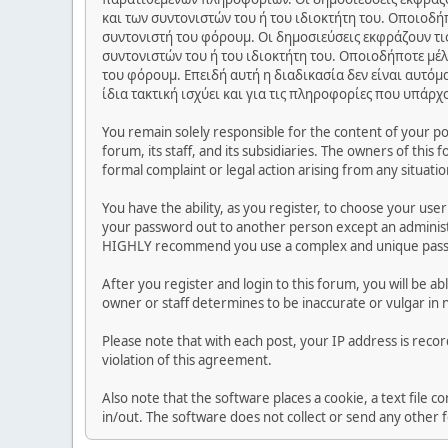
και των συντονιστών του ή του ιδιοκτήτη του. Οποιοδή
συντονιστή του φόρουμ. Οι δημοσιεύσεις εκφράζουν τις
συντονιστών του ή του ιδιοκτήτη του. Οποιοδήποτε μέλ
του φόρουμ. Επειδή αυτή η διαδικασία δεν είναι αυτόμ
ίδια τακτική ισχύει και για τις πληροφορίες που υπάρχ
You remain solely responsible for the content of your p
forum, its staff, and its subsidiaries. The owners of this 
formal complaint or legal action arising from any situati
You have the ability, as you register, to choose your us
your password out to another person except an administr
HIGHLY recommend you use a complex and unique passwo
After you register and login to this forum, you will be ab
owner or staff determines to be inaccurate or vulgar in 
Please note that with each post, your IP address is reco
violation of this agreement.
Also note that the software places a cookie, a text file
in/out. The software does not collect or send any other