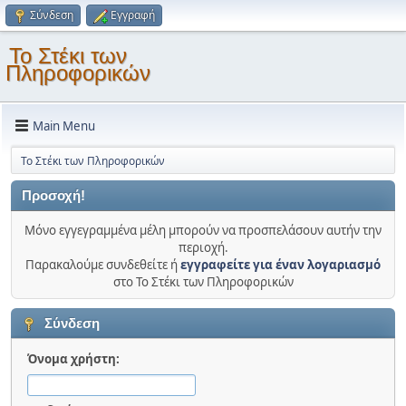
Σύνδεση
Εγγραφή
Το Στέκι των
Πληροφορικών
Main Menu
Το Στέκι των Πληροφορικών
Προσοχή!
Μόνο εγγεγραμμένα μέλη μπορούν να προσπελάσουν αυτήν την
περιοχή.
Παρακαλούμε συνδεθείτε ή
εγγραφείτε για έναν λογαριασμό
στο Το Στέκι των Πληροφορικών
Σύνδεση
Όνομα χρήστη: