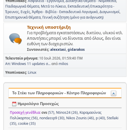
Υποπίνακες
Ασφάλεια - Εργονομία
Διοικητικά Θέματα - Νομοθεσία
Παιδαγωγικά Θέματα
Μετά το Λύκειο
Εκπαιδευτική Επικαιρότητα -
Έρευνες
Ευχές
Άρθρα - Βιβλία - Εκπαιδευτικό Λογισμικό
Διαγωνισμοί
Επιστημονικά Θέματα
Γενική συζήτηση (μόνο για ανάγνωση)
Τεχνική υποστήριξη
Για προβλήματα εγκαταστάσεων, δικτύου, υλικού κτλ.
Απαντήσεις μπορεί να δίνονται από όλους, δεν είναι
ευθύνη των διαχειριστών.
Συντονιστές:
alexxtasi
,
gidarakos
Τελευταίο μήνυμα:
10 Ιουλ 2026, 01:59:40 ΠΜ
Απ: Windows 11 updates σ...
από
milios
Υποπίνακες
Linux
Το Στέκι των Πληροφορικών - Κέντρο Πληροφοριών
Ημερολόγιο Προσεχώς
Προσεχή γενέθλια:
cvs
(57)
,
Ntinos24 (26)
,
Καραμαούνας
Πολύκαρπος (56)
,
nondassp9 (30)
,
Nikos Zounis (46)
,
p (40)
,
Stellaki
(35)
,
cookie (35)