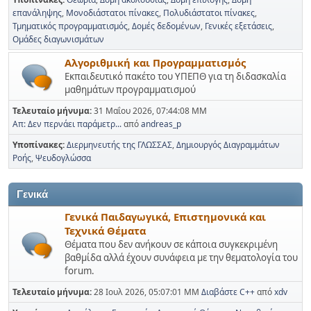
επανάληψης
Μονοδιάστατοι πίνακες
Πολυδιάστατοι πίνακες
Τμηματικός προγραμματισμός
Δομές δεδομένων
Γενικές εξετάσεις
Ομάδες διαγωνισμάτων
Αλγοριθμική και Προγραμματισμός
Εκπαιδευτικό πακέτο του ΥΠΕΠΘ για τη διδασκαλία
μαθημάτων προγραμματισμού
Τελευταίο μήνυμα:
31 Μαΐου 2026, 07:44:08 ΜΜ
Απ: Δεν περνάει παράμετρ...
από
andreas_p
Υποπίνακες
Διερμηνευτής της ΓΛΩΣΣΑΣ
Δημιουργός Διαγραμμάτων
Ροής
Ψευδογλώσσα
Γενικά
Γενικά Παιδαγωγικά, Επιστημονικά και
Τεχνικά Θέματα
Θέματα που δεν ανήκουν σε κάποια συγκεκριμένη
βαθμίδα αλλά έχουν συνάφεια με την θεματολογία του
forum.
Τελευταίο μήνυμα:
28 Ιουλ 2026, 05:07:01 ΜΜ
Διαβάστε C++
από
xdv