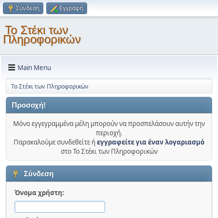
Σύνδεση
Εγγραφή
Το Στέκι των
Πληροφορικών
Main Menu
Το Στέκι των Πληροφορικών
Προσοχή!
Μόνο εγγεγραμμένα μέλη μπορούν να προσπελάσουν αυτήν την
περιοχή.
Παρακαλούμε συνδεθείτε ή
εγγραφείτε για έναν λογαριασμό
στο Το Στέκι των Πληροφορικών
Σύνδεση
Όνομα χρήστη: