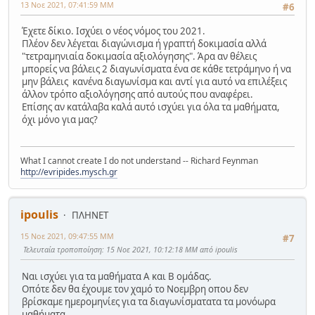
13 Νοε 2021, 07:41:59 ΜΜ
#6
Έχετε δίκιο. Ισχύει ο νέος νόμος του 2021.
Πλέον δεν λέγεται διαγώνισμα ή γραπτή δοκιμασία αλλά
"τετραμηνιαία δοκιμασία αξιολόγησης". Άρα αν θέλεις
μπορείς να βάλεις 2 διαγωνίσματα ένα σε κάθε τετράμηνο ή να
μην βάλεις κανένα διαγωνίσμα και αντί για αυτό να επιλέξεις
άλλον τρόπο αξιολόγησης από αυτούς που αναφέρει.
Επίσης αν κατάλαβα καλά αυτό ισχύει για όλα τα μαθήματα,
όχι μόνο για μας?
What I cannot create I do not understand -- Richard Feynman
http://evripides.mysch.gr
ipoulis
ΠΛΗΝΕΤ
15 Νοε 2021, 09:47:55 ΜΜ
#7
Τελευταία τροποποίηση
: 15 Νοε 2021, 10:12:18 ΜΜ από ipoulis
Ναι ισχύει για τα μαθήματα Α και Β ομάδας.
Οπότε δεν θα έχουμε τον χαμό το Νοεμβρη οπου δεν
βρίσκαμε ημερομηνίες για τα διαγωνίσματατα τα μονόωρα
μαθήματα.