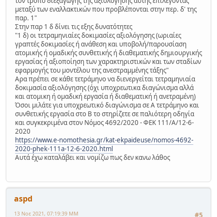
τον τρόπο διεξαγωγής της αξιολόγησης αυτής επιλέγοντας
μεταξύ των εναλλακτικών που προβλέπονται στην περ. δ' της
παρ. 1"
Στην παρ 1 δ δίνει τις εξης δυνατότητες
"1 δ) οι τετραμηνιαίες δοκιμασίες αξιολόγησης (ωριαίες
γραπτές δοκιμασίες ή ανάθεση και υποβολή/παρουσίαση
ατομικής ή ομαδικής συνθετικής ή διαθεματικής δημιουργικής
εργασίας ή αξιοποίηση των χαρακτηριστικών και των σταδίων
εφαρμογής του μοντέλου της ανεστραμμένης τάξης"
Αρα πρέπει σε κάθε τετράμηνο να διενεργείται τετραμηνιαία
δοκιμασία αξιολόγησης (όχι υποχρεωτικα διαγώνισμα αλλά
και ατομικη ή ομαδική εργασία ή διαθεματική ή ανετραμένη)
Όσοι μιλάτε για υποχρεωτικό διαγώνισμα σε Α τετράμηνο και
συνθετικής εργασία στο Β το στηρίζετε σε παλιότερη οδηγία
και συγκεκριμένα στον Νόμος 4692/2020 - ΦΕΚ 111/Α/12-6-
2020
https://www.e-nomothesia.gr/kat-ekpaideuse/nomos-4692-
2020-phek-111a-12-6-2020.html
Αυτά έχω καταλάβει και νομίζω πως δεν κανω λάθος
aspd
13 Νοε 2021, 07:19:39 ΜΜ
#5