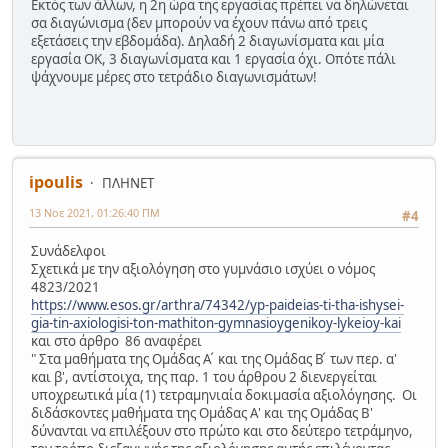
Εκτός των άλλων, η 2η ώρα της εργασίας πρέπει να δηλώνεται
σα διαγώνισμα (δεν μπορούν να έχουν πάνω από τρεις
εξετάσεις την εβδομάδα). Δηλαδή 2 διαγωνίσματα και μία
εργασία ΟΚ, 3 διαγωνίσματα και 1 εργασία όχι. Οπότε πάλι
ψάχνουμε μέρες στο τετράδιο διαγωνισμάτων!
ipoulis
ΠΛΗΝΕΤ
13 Νοε 2021, 01:26:40 ΠΜ
#4
Συνάδελφοι
Σχετικά με την αξιολόγηση στο γυμνάσιο ισχύει ο νόμος
4823/2021
https://www.esos.gr/arthra/74342/yp-paideias-ti-tha-ishysei-
gia-tin-axiologisi-ton-mathiton-gymnasioygenikoy-lykeioy-kai
και στο άρθρο 86 αναφέρει
" Στα μαθήματα της Ομάδας Α ́ και της Ομάδας Β ́ των περ. α'
και β', αντίστοιχα, της παρ. 1 του άρθρου 2 διενεργείται
υποχρεωτικά μία (1) τετραμηνιαία δοκιμασία αξιολόγησης. Οι
διδάσκοντες μαθήματα της Ομάδας Α' και της Ομάδας Β'
δύνανται να επιλέξουν στο πρώτο και στο δεύτερο τετράμηνο,