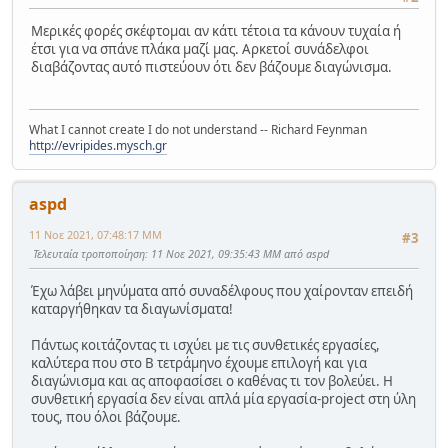
Μερικές φορές σκέφτομαι αν κάτι τέτοια τα κάνουν τυχαία ή
έτσι για να σπάνε πλάκα μαζί μας. Αρκετοί συνάδελφοι
διαβάζοντας αυτό πιστεύουν ότι δεν βάζουμε διαγώνισμα.
What I cannot create I do not understand -- Richard Feynman
http://evripides.mysch.gr
aspd
11 Νοε 2021, 07:48:17 ΜΜ
#3
Τελευταία τροποποίηση
: 11 Νοε 2021, 09:35:43 ΜΜ από aspd
Έχω λάβει μηνύματα από συναδέλφους που χαίρονταν επειδή
καταργήθηκαν τα διαγωνίσματα!
Πάντως κοιτάζοντας τι ισχύει με τις συνθετικές εργασίες,
καλύτερα που στο Β τετράμηνο έχουμε επιλογή και για
διαγώνισμα και ας αποφασίσει ο καθένας τι τον βολεύει. Η
συνθετική εργασία δεν είναι απλά μία εργασία-project στη ύλη
τους, που όλοι βάζουμε.