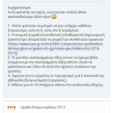
Ευχαριστούμε!
Αυτό φαίνεται να ισχύει, ενώ εγώ και πολλοί άλλοι
ακολουθούσαμε άλλο νόμο!
1. Οπότε φαίνεται να μπορεί να μην υπάρχει καθόλου
διαγώνισμα, ούτε το Α, ούτε στο Β τετράμηνο;
2. Η ατομική ή ομαδική συνθετική ή διαθεματική δημιουργική
εργασία έχει απαραίτητα τη μορφή των συνθετικών εργασιών
(
https://www.esos.gr/arthra/58812/ekponisi-ton-synthetikon-
dimioyrgikon-ergasion-sto-gymnasio-gia-sholiko-etos-2018-
2019);
3. Το μοντέλο ανεστραμμένης τάξης εννοεί να έχουμε βάλει
(σύμφωνα με την ανεστραμμένη τάξη) κάποιο υλικό να
μελετήσουν και πάνω σε αυτό στο σχολείο να κάνουν την
εργασία;
4. Ισχύουν για τις εργασίες οι περιορισμοί για 3 συνολικά την
εβδομάδα (διαγωνίσματα ή εργασίες;)
5. Μήπως για το 1δ υπάρχουν κάπου πιο αναλυτικές οδηγίες;
evry
Ομάδα διαγωνισμάτων 2015