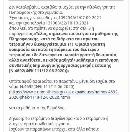
Δεν καταλαβαίνω ακριβώς τι ισχύει με την αξιολόγηση της
Πληροφορικής στο γυμνάσιο.
Έχουμε τις γενικές οδηγίες 109294/Δ2/07-09-2021
και την τροπολογία 131908/Δ2/18-10-2021
όπου λέει ότι πρέπει να αφαιρεθεί στη σελ. 3 η
παράγραφος:«
Τέλος, σημειώνεται ότι για το μάθημα της
Πληροφορικής, κατά τη διάρκεια του πρώτου
τετραμήνου διενεργείται μία (1) ωριαία γραπτή
δοκιμασία και κατά τη διάρκεια του δεύτερου
τετραμήνου δε διενεργείται ωριαία γραπτή δοκιμασία,
αλλά ανατίθεται σε κάθε μαθητή/μαθήτρια η εκπόνηση
συνθετικής δημιουργικής εργασίας μικρής έκτασης
[Ν.4692(ΦΕΚ 111/12-06-2020)]
»
Οπότε αφού αφαιρείται το παραπάνω μένει ότι ισχύει στο
νόμο Ν.4692(ΦΕΚ 111/12-06-2020)
(
https://www.e-nomothesia.gr/kat-ekpaideuse/nomos-4692-
2020-phek-111a-12-6-2020.html
)
για τα μαθήματα της Β ομάδας.
Δηλαδή: 1ο τετράμηνο διαγώνισμα και 2ο τετράμηνο ή
διαγώνισμα ή συνθετική εργασία.
Ισχύουν τα παραπάνω; υπάρχει κάτι άλλο κάπου;