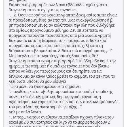
Επίσης ο περιορισμός των 3 ανα εβδομάδα ισχύει για τα
διαγωνίσματα και οχι για τις εργασίες.
"...2. Όσον αφορά τις ωριαίες γραπτές δοκιμασίες αυτές είναι:
α) προειδοποιημένες, αν έπονται μιας ανακεφαλαίωσης ή β)
μη προειδοποιημένες, αν καλύπτουν την ύλη που διδάχθηκε
στο αμέσως προηγούμενο μάθημα. Δεν επιτρέπεται να
πραγματοποιούνται περισσότερες από μία ωριαία γραπτή
δοκιμασία κατά τη διάρκεια του ημερησίου διδακτικού
προγράμματος και περισσότερες από τρεις (3) κατά τη
διάρκεια του εβδομαδιαίου διδακτικού προγράμματος.,..."
Μη μπερδευετε τις ωριαίες γραπτές δοκιμασίες δηλ
διαγώνισμα οπου εχουμε περιορισμό 3 τη βδομαδα και 1 την
ημερα με τις ατομικες ή ομαδικες εργασίες που δεν βλεπω
κάπου να λέει για περιορισμούς και ότι πρέπει να τις
δηλώνουμε (αν κάνω λάθος βρείτε το κομμάτι του φεκ που το
λέει διοτι μπορεί να μου ξέφυγε)
Τώρα μένει να ξεκαθαρίσουμε τι σημαίνει
"...ανάθεση και υποβολή/παρουσίαση ατομικής ή ομαδικής
συνθετικής ή διαθεματικής δημιουργικής εργασίας ή
αξιοποίηση των χαρακτηριστικών και των σταδίων εφαρμογής
του μοντέλου της ανεστραμμένης τάξης..."
Δηλ με απλά λόγια,
1. Μπορω να τους αναθέσω να φτιάξουν πχ εναν πίνακα του
excel με 2 3 συναρτήσεις και λιγο να το μορφοποιήσουν 2