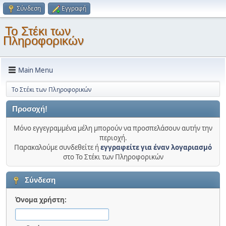
Σύνδεση
Εγγραφή
Το Στέκι των
Πληροφορικών
Main Menu
Το Στέκι των Πληροφορικών
Προσοχή!
Μόνο εγγεγραμμένα μέλη μπορούν να προσπελάσουν αυτήν την
περιοχή.
Παρακαλούμε συνδεθείτε ή
εγγραφείτε για έναν λογαριασμό
στο Το Στέκι των Πληροφορικών
Σύνδεση
Όνομα χρήστη: