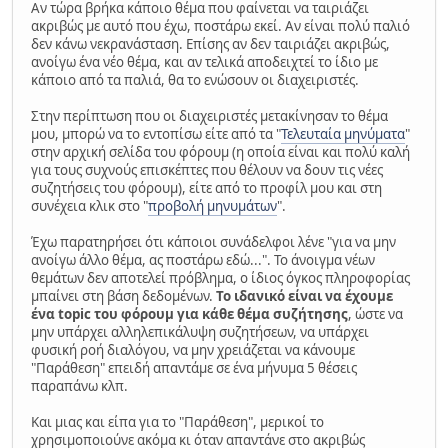
Αν τώρα βρήκα κάποιο θέμα που φαίνεται να ταιριάζει
ακριβώς με αυτό που έχω, ποστάρω εκεί. Αν είναι πολύ παλιό
δεν κάνω νεκρανάσταση. Επίσης αν δεν ταιριάζει ακριβώς,
ανοίγω ένα νέο θέμα, και αν τελικά αποδειχτεί το ίδιο με
κάποιο από τα παλιά, θα το ενώσουν οι διαχειριστές.
Στην περίπτωση που οι διαχειριστές μετακίνησαν το θέμα
μου, μπορώ να το εντοπίσω είτε από τα "
Τελευταία μηνύματα
"
στην αρχική σελίδα του φόρουμ (η οποία είναι και πολύ καλή
για τους συχνούς επισκέπτες που θέλουν να δουν τις νέες
συζητήσεις του φόρουμ), είτε από το προφίλ μου και στη
συνέχεια κλικ στο "
προβολή μηνυμάτων
".
Έχω παρατηρήσει ότι κάποιοι συνάδελφοι λένε "για να μην
ανοίγω άλλο θέμα, ας ποστάρω εδώ...". Το άνοιγμα νέων
θεμάτων δεν αποτελεί πρόβλημα, ο ίδιος όγκος πληροφορίας
μπαίνει στη βάση δεδομένων.
Το ιδανικό είναι να έχουμε
ένα topic του φόρουμ για κάθε θέμα συζήτησης
, ώστε να
μην υπάρχει αλληλεπικάλυψη συζητήσεων, να υπάρχει
φυσική ροή διαλόγου, να μην χρειάζεται να κάνουμε
"Παράθεση" επειδή απαντάμε σε ένα μήνυμα 5 θέσεις
παραπάνω κλπ.
Και μιας και είπα για το "Παράθεση", μερικοί το
χρησιμοποιούνε ακόμα κι όταν απαντάνε στο ακριβώς