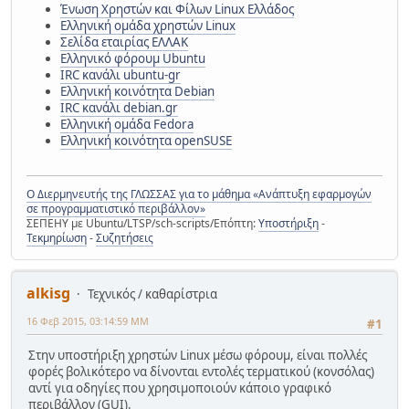
Ένωση Χρηστών και Φίλων Linux Ελλάδος
Ελληνική ομάδα χρηστών Linux
Σελίδα εταιρίας ΕΛΛΑΚ
Ελληνικό φόρουμ Ubuntu
IRC κανάλι ubuntu-gr
Ελληνική κοινότητα Debian
IRC κανάλι debian.gr
Ελληνική ομάδα Fedora
Ελληνική κοινότητα openSUSE
Ο Διερμηνευτής της ΓΛΩΣΣΑΣ για το μάθημα «Ανάπτυξη εφαρμογών
σε προγραμματιστικό περιβάλλον»
ΣΕΠΕΗΥ με Ubuntu/LTSP/sch-scripts/Επόπτη:
Υποστήριξη
-
Τεκμηρίωση
-
Συζητήσεις
alkisg
Τεχνικός / καθαρίστρια
16 Φεβ 2015, 03:14:59 ΜΜ
#1
Στην υποστήριξη χρηστών Linux μέσω φόρουμ, είναι πολλές
φορές βολικότερο να δίνονται εντολές τερματικού (κονσόλας)
αντί για οδηγίες που χρησιμοποιούν κάποιο γραφικό
περιβάλλον (GUI).