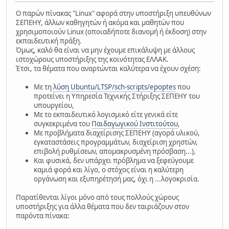
Ο παρών πίνακας "Linux" αφορά στην υποστήριξη υπευθύνων
ΣΕΠΕΗΥ, άλλων καθηγητών ή ακόμα και μαθητών που
χρησιμοποιούν Linux (οποιαδήποτε διανομή ή έκδοση) στην
εκπαιδευτική πράξη.
Όμως, καλό θα είναι να μην έχουμε επικάλυψη με άλλους
ιστοχώρους υποστήριξης της κοινότητας ΕΛΛΑΚ.
Έτσι, τα θέματα που αναρτώνται καλύτερα να έχουν σχέση:
Με τη
λύση Ubuntu/LTSP/sch-scripts/epoptes
που
προτείνει η Υπηρεσία Τεχνικής Στήριξης ΣΕΠΕΗΥ του
υπουργείου,
Με το εκπαιδευτικό λογισμικό είτε γενικά είτε
συγκεκριμένα του
Παιδαγωγικού Ινστιτούτου
,
Με προβλήματα διαχείρισης ΣΕΠΕΗΥ (αγορά υλικού,
εγκαταστάσεις προγραμμάτων, διαχείριση χρηστών,
επιβολή ρυθμίσεων, απομακρυσμένη πρόσβαση...),
Και φυσικά, δεν υπάρχει πρόβλημα να ξεφεύγουμε
καμιά φορά και λίγο, ο στόχος είναι η καλύτερη
οργάνωση και εξυπηρέτησή μας, όχι η ...λογοκρισία.
Παρατίθενται λίγοι μόνο από τους πολλούς χώρους
υποστήριξης για άλλα θέματα που δεν ταιριάζουν στον
παρόντα πίνακα: