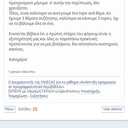
προηγούμενο μήνυμα· σ' αυτήν την περίπτωση, δεν
χρειάζεται.
Τέλος, είναι καλύτερο να ανοίγουμε ένα topic ανά θέμα. Αν
έχουμε 3 θέματα συζήτησης, καλύτερα να κάνουμε 3 topics, όχι
να τα βάλουμε όλα σε ένα.
Εννοείται βέβαια ότι ο πρώτος στόχος του φόρουμ είναι η
εξυπηρέτησή μας και όλες οι παραπάνω πρακτικές
προτείνονται για να μας βολέψουν, δεν αποτελούν αυστηρούς
κανόνες.
Καλημέρα!
1 person
likes this.
Ο Διερμηνευτής της ΓΛΩΣΣΑΣ για το μάθημα «Ανάπτυξη εφαρμογών
σε προγραμματιστικό περιβάλλον»
ΣΕΠΕΗΥ με Ubuntu/LTSP/sch-scripts/Επόπτη:
Υποστήριξη
-
Τεκμηρίωση
-
Συζητήσεις
Σελίδες
1
Πάνω
User Actions