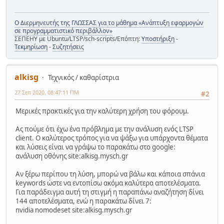
Ο Διερμηνευτής της ΓΛΩΣΣΑΣ για το μάθημα «Ανάπτυξη εφαρμογών
σε προγραμματιστικό περιβάλλον»
ΣΕΠΕΗΥ με Ubuntu/LTSP/sch-scripts/Επόπτη:
Υποστήριξη
-
Τεκμηρίωση
-
Συζητήσεις
alkisg
Τεχνικός / καθαρίστρια
27 Σεπ 2020, 08:47:11 ΠΜ
#2
Μερικές πρακτικές για την καλύτερη χρήση του φόρουμ.
Ας πούμε ότι έχω ένα πρόβλημα με την ανάλυση ενός LTSP
client. Ο καλύτερος τρόπος για να ψάξω για υπάρχοντα θέματα
και λύσεις είναι να γράψω το παρακάτω στο google:
ανάλυση οθόνης site:alkisg.mysch.gr
Αν ξέρω περίπου τη λύση, μπορώ να βάλω και κάποια σπάνια
keywords ώστε να εντοπίσω ακόμα καλύτερα αποτελέσματα.
Για παράδειγμα αυτή τη στιγμή η παραπάνω αναζήτηση δίνει
144 αποτελέσματα, ενώ η παρακάτω δίνει 7:
nvidia nomodeset site:alkisg.mysch.gr