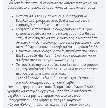
Εάν λοιπόν σας ζητηθεί να εκτελέσετε κάποιες εντολές και να
ανεβάσετε το αποτέλεσμά τους, κάντε τα παρακάτω βήματα:
Πατήστε Alt+Ctrl+T για να ανοίξει ένα τερματικό.
Εναλλακτικά, μπορείτε να το βρείτε και στο μενού
Εφαρμογές→Βοηθήματα→Τερματικό.
Γράψτε τις εντολές που θα σας ζητηθούν. Εάν τυχόν
χρειαστεί να δώσετε και την εντολή
, τότε θα σας
sudo
ζητηθεί να εισάγετε και τον κωδικό σας, αλλά προσέξτε
ότι κατά την πληκτρολόγησή του δεν εμφανίζεται τίποτα
στην οθόνη, ούτε καν τα συνηθισμένα αστεράκια *****.
Όταν τελειώσουν όλες οι εντολές, πηγαίνετε στο μενού
του τερματικού, και στη
Επεξεργασία→Επιλογή όλων
συνέχεια στο
.
Επεξεργασία→Αντιγραφή
Στη συνέχεια πηγαίνετε μέσω ενός browser στο φόρουμ,
και στην απάντηση κάντε
και
δεξί κλικ→Επικόλληση
περικλείστε το κείμενο με ετικέτες
. Έξω από τις ετικέτες αυτές γράψτε και
[cοde][/cοde]
ό,τι άλλη ανατροφοδότηση σας ζητηθεί.
Εάν παρατηρήσετε ότι το αποτέλεσμα ήταν πάνω από 500
γραμμές και κόπηκε η αρχή του, μπορείτε να αυξήσετε το
μέγεθος της μνήμης του τερματικού από το μενού
Επεξεργασία→Προτιμήσεις προφίλ→Καρτέλα
.
Κύλιση→Κύλιση προς τα πάνω: [v] Απεριόριστο