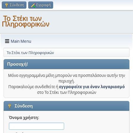
Σύνδεση
Εγγραφή
Το Στέκι των
Πληροφορικών
Main Menu
Το Στέκι των Πληροφορικών
Προσοχή!
Μόνο εγγεγραμμένα μέλη μπορούν να προσπελάσουν αυτήν την
περιοχή.
Παρακαλούμε συνδεθείτε ή
εγγραφείτε για έναν λογαριασμό
στο Το Στέκι των Πληροφορικών
Σύνδεση
Όνομα χρήστη: