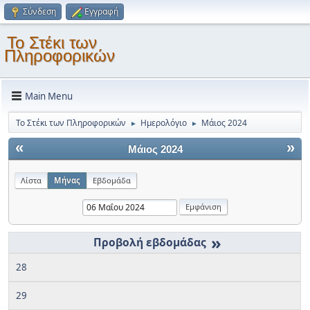
Σύνδεση
Εγγραφή
Το Στέκι των
Πληροφορικών
Main Menu
Το Στέκι των Πληροφορικών
Ημερολόγιο
Μάιος 2024
►
►
«
»
Μάιος 2024
Λίστα
Μήνας
Εβδομάδα
»
28
29