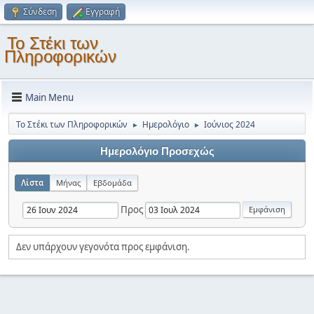
Σύνδεση
Εγγραφή
Το Στέκι των
Πληροφορικών
Main Menu
Το Στέκι των Πληροφορικών
Ημερολόγιο
Ιούνιος 2024
►
►
Ημερολόγιο Προσεχώς
Λίστα
Μήνας
Εβδομάδα
Προς
Δεν υπάρχουν γεγονότα προς εμφάνιση.