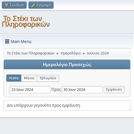
Σύνδεση
Εγγραφή
Το Στέκι των
Πληροφορικών
Main Menu
Το Στέκι των Πληροφορικών
Ημερολόγιο
Ιούνιος 2024
►
►
Ημερολόγιο Προσεχώς
Λίστα
Μήνας
Εβδομάδα
Προς
Δεν υπάρχουν γεγονότα προς εμφάνιση.