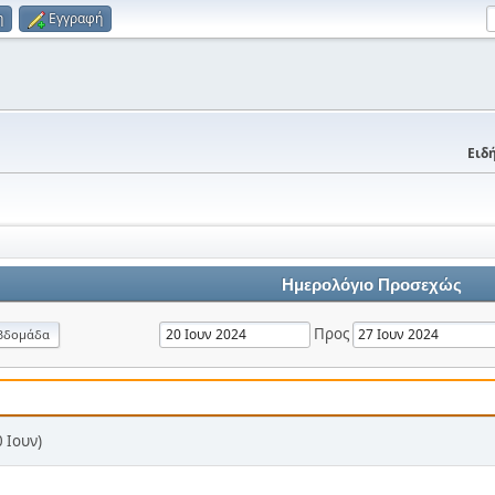
η
Εγγραφή
Ειδή
Ημερολόγιο Προσεχώς
Προς
βδομάδα
 Ιουν)