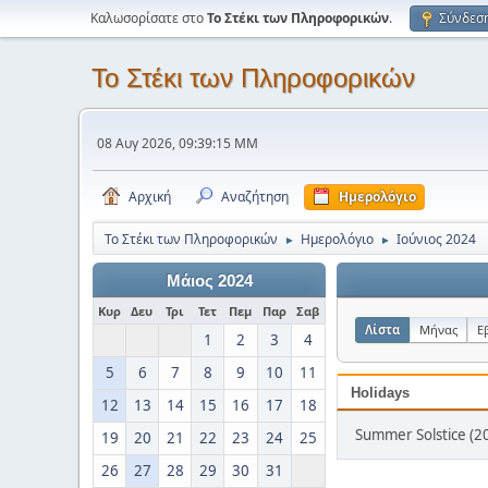
Καλωσορίσατε στο
Το Στέκι των Πληροφορικών
.
Σύνδεσ
Το Στέκι των Πληροφορικών
08 Αυγ 2026, 09:39:15 ΜΜ
Αρχική
Αναζήτηση
Ημερολόγιο
Το Στέκι των Πληροφορικών
Ημερολόγιο
Ιούνιος 2024
►
►
Μάιος 2024
Κυρ
Δευ
Τρι
Τετ
Πεμ
Παρ
Σαβ
Λίστα
Μήνας
Ε
1
2
3
4
5
6
7
8
9
10
11
Holidays
12
13
14
15
16
17
18
Summer Solstice (20
19
20
21
22
23
24
25
26
27
28
29
30
31