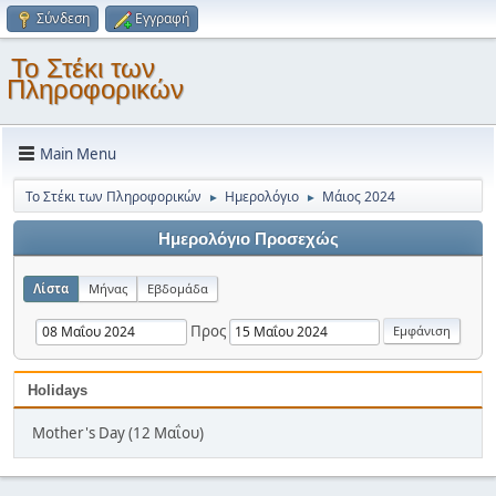
Σύνδεση
Εγγραφή
Το Στέκι των
Πληροφορικών
Main Menu
Το Στέκι των Πληροφορικών
Ημερολόγιο
Μάιος 2024
►
►
Ημερολόγιο Προσεχώς
Λίστα
Μήνας
Εβδομάδα
Προς
Holidays
Mother's Day (12 Μαΐου)