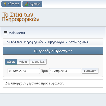
Σύνδεση
Εγγραφή
Το Στέκι των
Πληροφορικών
Main Menu
Το Στέκι των Πληροφορικών
Ημερολόγιο
Απρίλιος 2024
►
►
Ημερολόγιο Προσεχώς
Λίστα
Μήνας
Εβδομάδα
Προς
Δεν υπάρχουν γεγονότα προς εμφάνιση.