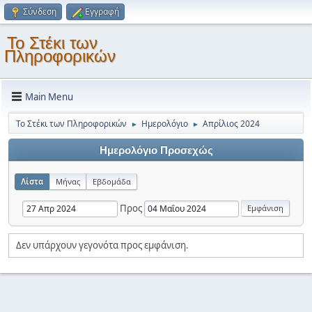
Σύνδεση
Εγγραφή
Το Στέκι των
Πληροφορικών
Main Menu
Το Στέκι των Πληροφορικών
Ημερολόγιο
Απρίλιος 2024
►
►
Ημερολόγιο Προσεχώς
Λίστα
Μήνας
Εβδομάδα
Προς
Δεν υπάρχουν γεγονότα προς εμφάνιση.