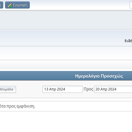
η
Εγγραφή
Ειδή
Ημερολόγιο Προσεχώς
Προς
βδομάδα
ότα προς εμφάνιση.