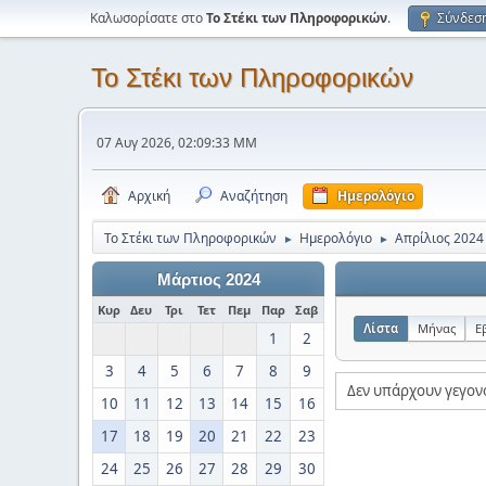
Καλωσορίσατε στο
Το Στέκι των Πληροφορικών
.
Σύνδεσ
Το Στέκι των Πληροφορικών
07 Αυγ 2026, 02:09:33 ΜΜ
Αρχική
Αναζήτηση
Ημερολόγιο
Το Στέκι των Πληροφορικών
Ημερολόγιο
Απρίλιος 2024
►
►
Μάρτιος 2024
Κυρ
Δευ
Τρι
Τετ
Πεμ
Παρ
Σαβ
Λίστα
Μήνας
Ε
1
2
3
4
5
6
7
8
9
Δεν υπάρχουν γεγον
10
11
12
13
14
15
16
17
18
19
20
21
22
23
24
25
26
27
28
29
30