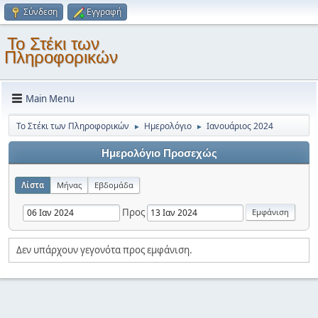
Σύνδεση
Εγγραφή
Το Στέκι των
Πληροφορικών
Main Menu
Το Στέκι των Πληροφορικών
Ημερολόγιο
Ιανουάριος 2024
►
►
Ημερολόγιο Προσεχώς
Λίστα
Μήνας
Εβδομάδα
Προς
Δεν υπάρχουν γεγονότα προς εμφάνιση.