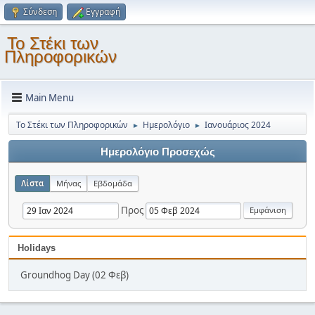
Σύνδεση
Εγγραφή
Το Στέκι των
Πληροφορικών
Main Menu
Το Στέκι των Πληροφορικών
Ημερολόγιο
Ιανουάριος 2024
►
►
Ημερολόγιο Προσεχώς
Λίστα
Μήνας
Εβδομάδα
Προς
Holidays
Groundhog Day (02 Φεβ)