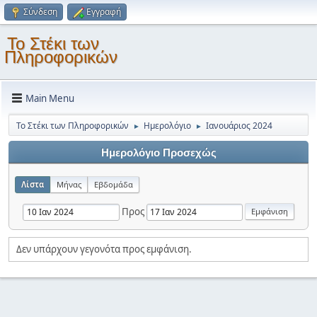
Σύνδεση
Εγγραφή
Το Στέκι των
Πληροφορικών
Main Menu
Το Στέκι των Πληροφορικών
Ημερολόγιο
Ιανουάριος 2024
►
►
Ημερολόγιο Προσεχώς
Λίστα
Μήνας
Εβδομάδα
Προς
Δεν υπάρχουν γεγονότα προς εμφάνιση.