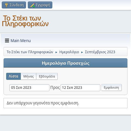
Σύνδεση
Εγγραφή
Το Στέκι των
Πληροφορικών
Main Menu
Το Στέκι των Πληροφορικών
Ημερολόγιο
Σεπτέμβριος 2023
►
►
Ημερολόγιο Προσεχώς
Λίστα
Μήνας
Εβδομάδα
Προς
Δεν υπάρχουν γεγονότα προς εμφάνιση.