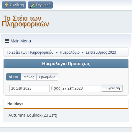
Σύνδεση
Εγγραφή
Το Στέκι των
Πληροφορικών
Main Menu
Το Στέκι των Πληροφορικών
Ημερολόγιο
Σεπτέμβριος 2023
►
►
Ημερολόγιο Προσεχώς
Λίστα
Μήνας
Εβδομάδα
Προς
Holidays
Autumnal Equinox (23 Σεπ)