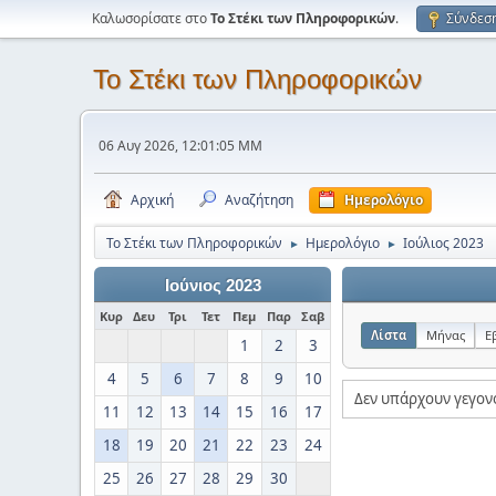
Καλωσορίσατε στο
Το Στέκι των Πληροφορικών
.
Σύνδεσ
Το Στέκι των Πληροφορικών
06 Αυγ 2026, 12:01:05 ΜΜ
Αρχική
Αναζήτηση
Ημερολόγιο
Το Στέκι των Πληροφορικών
Ημερολόγιο
Ιούλιος 2023
►
►
Ιούνιος 2023
Κυρ
Δευ
Τρι
Τετ
Πεμ
Παρ
Σαβ
Λίστα
Μήνας
Ε
1
2
3
4
5
6
7
8
9
10
Δεν υπάρχουν γεγον
11
12
13
14
15
16
17
18
19
20
21
22
23
24
25
26
27
28
29
30