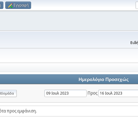
η
Εγγραφή
Ειδή
Ημερολόγιο Προσεχώς
Προς
βδομάδα
ότα προς εμφάνιση.