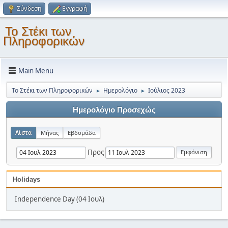
Σύνδεση
Εγγραφή
Το Στέκι των
Πληροφορικών
Main Menu
Το Στέκι των Πληροφορικών
Ημερολόγιο
Ιούλιος 2023
►
►
Ημερολόγιο Προσεχώς
Λίστα
Μήνας
Εβδομάδα
Προς
Holidays
Independence Day (04 Ιουλ)