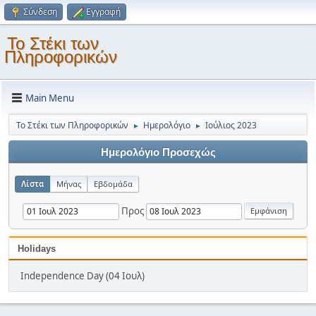
Σύνδεση
Εγγραφή
Το Στέκι των
Πληροφορικών
Main Menu
Το Στέκι των Πληροφορικών
Ημερολόγιο
Ιούλιος 2023
►
►
Ημερολόγιο Προσεχώς
Λίστα
Μήνας
Εβδομάδα
Προς
Holidays
Independence Day (04 Ιουλ)