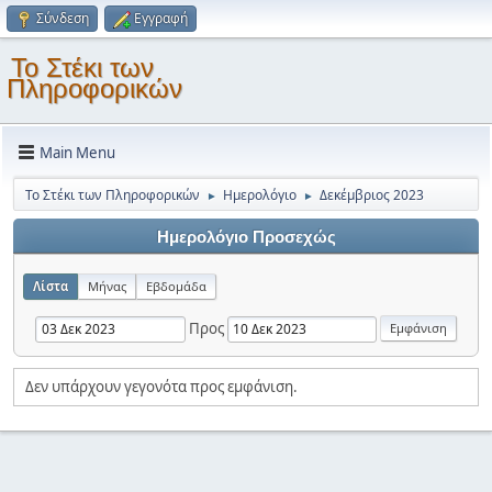
Σύνδεση
Εγγραφή
Το Στέκι των
Πληροφορικών
Main Menu
Το Στέκι των Πληροφορικών
Ημερολόγιο
Δεκέμβριος 2023
►
►
Ημερολόγιο Προσεχώς
Λίστα
Μήνας
Εβδομάδα
Προς
Δεν υπάρχουν γεγονότα προς εμφάνιση.