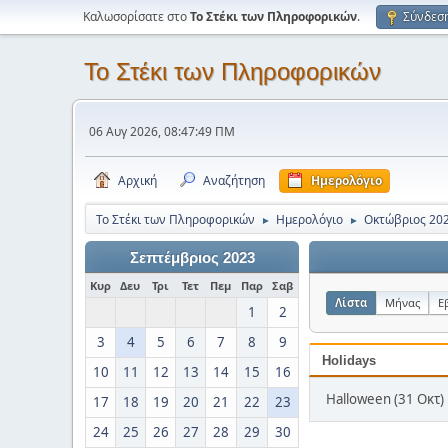
Καλωσορίσατε στο
Το Στέκι των Πληροφορικών
.
Σύνδεσ
Το Στέκι των Πληροφορικών
06 Αυγ 2026, 08:47:49 ΠΜ
Αρχική
Αναζήτηση
Ημερολόγιο
Το Στέκι των Πληροφορικών
Ημερολόγιο
Οκτώβριος 20
►
►
Σεπτέμβριος 2023
Κυρ
Δευ
Τρι
Τετ
Πεμ
Παρ
Σαβ
Λίστα
Μήνας
Ε
1
2
3
4
5
6
7
8
9
Holidays
10
11
12
13
14
15
16
Halloween (31 Οκτ)
17
18
19
20
21
22
23
24
25
26
27
28
29
30