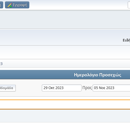
η
Εγγραφή
Ειδή
23
Ημερολόγιο Προσεχώς
Προς
βδομάδα