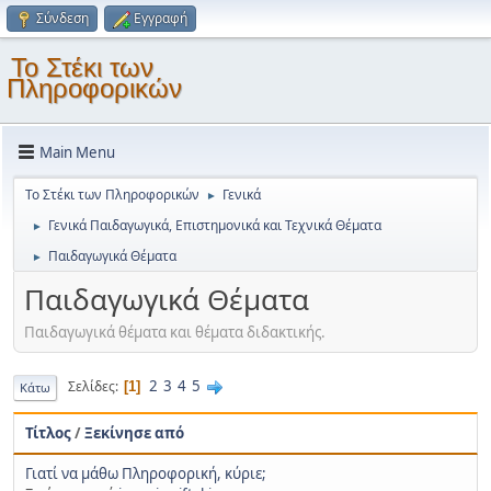
Σύνδεση
Εγγραφή
Το Στέκι των
Πληροφορικών
Main Menu
Το Στέκι των Πληροφορικών
Γενικά
►
Γενικά Παιδαγωγικά, Επιστημονικά και Τεχνικά Θέματα
►
Παιδαγωγικά Θέματα
►
Παιδαγωγικά Θέματα
Παιδαγωγικά θέματα και θέματα διδακτικής.
2
3
4
5
Σελίδες
1
Κάτω
Τίτλος
/
Ξεκίνησε από
Γιατί να μάθω Πληροφορική, κύριε;