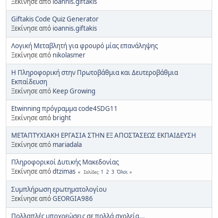
Ξεκίνησε από
ioannis.giftakis
Giftakis Code Quiz Generator
Ξεκίνησε από
ioannis.giftakis
Λογική Μεταβλητή για φρουρό μίας επανάληψης
Ξεκίνησε από
nikolasmer
Η Πληροφορική στην Πρωτοβάθμια και Δευτεροβάθμια
Εκπαίδευση
Ξεκίνησε από
Keep Growing
Εtwinning πρόγραμμα code4SDG11
Ξεκίνησε από
bright
ΜΕΤΑΠΤΥΧΙΑΚΗ ΕΡΓΑΣΙΑ ΣΤΗΝ ΕΞ ΑΠΟΣΤΑΣΕΩΣ ΕΚΠΑΙΔΕΥΣΗ
Ξεκίνησε από
mariadala
Πληροφορικοί Δυτικής Μακεδονίας
Ξεκίνησε από
dtzimas
1
2
3
Όλοι
Σελίδες
Συμπλήρωση ερωτηματολογίου
Ξεκίνησε από
GEORGIA986
Πολλαπλές υποχρεώσεις σε πολλά σχολεία...