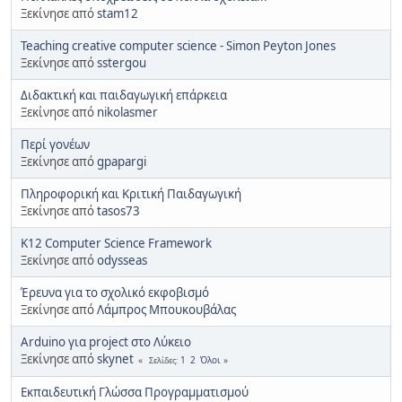
Ξεκίνησε από
stam12
Teaching creative computer science - Simon Peyton Jones
Ξεκίνησε από
sstergou
Διδακτική και παιδαγωγική επάρκεια
Ξεκίνησε από
nikolasmer
Περί γονέων
Ξεκίνησε από
gpapargi
Πληροφορική και Κριτική Παιδαγωγική
Ξεκίνησε από
tasos73
K12 Computer Science Framework
Ξεκίνησε από
odysseas
Έρευνα για το σχολικό εκφοβισμό
Ξεκίνησε από
Λάμπρος Μπουκουβάλας
Arduino για project στο Λύκειο
Ξεκίνησε από
skynet
1
2
Όλοι
Σελίδες
Εκπαιδευτική Γλώσσα Προγραμματισμού