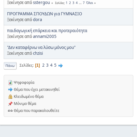
Ξεκίνησε από
sstergou
1
2
3
4
...
7
Όλοι
Σελίδες
ΠΡΟΓΡΑΜΜΑ ΣΠΟΥΔΩΝ για ΓΥΜΝΑΣΙΟ
Ξεκίνησε από
dora
παιδαγωγική επάρκεια και προτεραιότητα
Ξεκίνησε από
annami2005
"Δεν καταφέρνω να λύσω μόνος μου"
Ξεκίνησε από
chzisi
2
3
4
5
Σελίδες
1
Πάνω
Ψηφοφορία
Θέμα που έχει μετακινηθεί
Κλειδωμένο θέμα
Μόνιμο θέμα
Θέμα που παρακολουθείτε