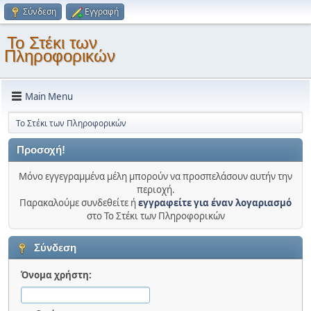
Σύνδεση
Εγγραφή
Το Στέκι των
Πληροφορικών
Main Menu
Το Στέκι των Πληροφορικών
Προσοχή!
Μόνο εγγεγραμμένα μέλη μπορούν να προσπελάσουν αυτήν την
περιοχή.
Παρακαλούμε συνδεθείτε ή
εγγραφείτε για έναν λογαριασμό
στο Το Στέκι των Πληροφορικών
Σύνδεση
Όνομα χρήστη: