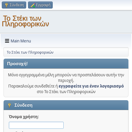
Σύνδεση
Εγγραφή
Το Στέκι των
Πληροφορικών
Main Menu
Το Στέκι των Πληροφορικών
Προσοχή!
Μόνο εγγεγραμμένα μέλη μπορούν να προσπελάσουν αυτήν την
περιοχή.
Παρακαλούμε συνδεθείτε ή
εγγραφείτε για έναν λογαριασμό
στο Το Στέκι των Πληροφορικών
Σύνδεση
Όνομα χρήστη: