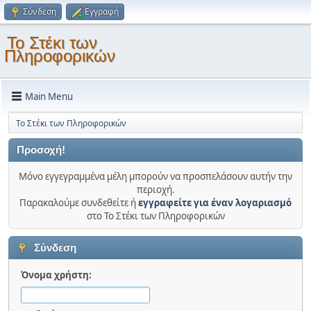
Σύνδεση
Εγγραφή
Το Στέκι των
Πληροφορικών
Main Menu
Το Στέκι των Πληροφορικών
Προσοχή!
Μόνο εγγεγραμμένα μέλη μπορούν να προσπελάσουν αυτήν την
περιοχή.
Παρακαλούμε συνδεθείτε ή
εγγραφείτε για έναν λογαριασμό
στο Το Στέκι των Πληροφορικών
Σύνδεση
Όνομα χρήστη: