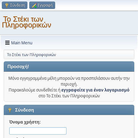
Σύνδεση
Εγγραφή
Το Στέκι των
Πληροφορικών
Main Menu
Το Στέκι των Πληροφορικών
Προσοχή!
Μόνο εγγεγραμμένα μέλη μπορούν να προσπελάσουν αυτήν την
περιοχή.
Παρακαλούμε συνδεθείτε ή
εγγραφείτε για έναν λογαριασμό
στο Το Στέκι των Πληροφορικών
Σύνδεση
Όνομα χρήστη: