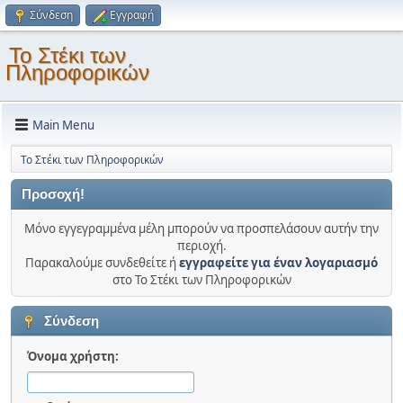
Σύνδεση
Εγγραφή
Το Στέκι των
Πληροφορικών
Main Menu
Το Στέκι των Πληροφορικών
Προσοχή!
Μόνο εγγεγραμμένα μέλη μπορούν να προσπελάσουν αυτήν την
περιοχή.
Παρακαλούμε συνδεθείτε ή
εγγραφείτε για έναν λογαριασμό
στο Το Στέκι των Πληροφορικών
Σύνδεση
Όνομα χρήστη: