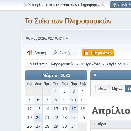
Καλωσορίσατε στο
Το Στέκι των Πληροφορικών
.
Σύνδεσ
Το Στέκι των Πληροφορικών
06 Αυγ 2026, 02:10:43 ΠΜ
Αρχική
Αναζήτηση
Ημερολόγιο
Το Στέκι των Πληροφορικών
Ημερολόγιο
Απρίλιος 2023
►
►
«
Μάρτιος 2023
Κυρ
Δευ
Τρι
Τετ
Πεμ
Παρ
Σαβ
Λίστα
Μήνας
Ε
1
2
3
4
5
6
7
8
9
10
11
Απρίλιο
12
13
14
15
16
17
18
19
20
21
22
23
24
25
Ημέρα
26
27
28
29
30
31