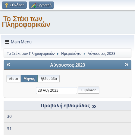
Σύνδεση
Εγγραφή
Το Στέκι των
Πληροφορικών
Main Menu
Το Στέκι των Πληροφορικών
Ημερολόγιο
Αύγουστος 2023
►
►
«
»
Αύγουστος 2023
Λίστα
Μήνας
Εβδομάδα
»
30
31