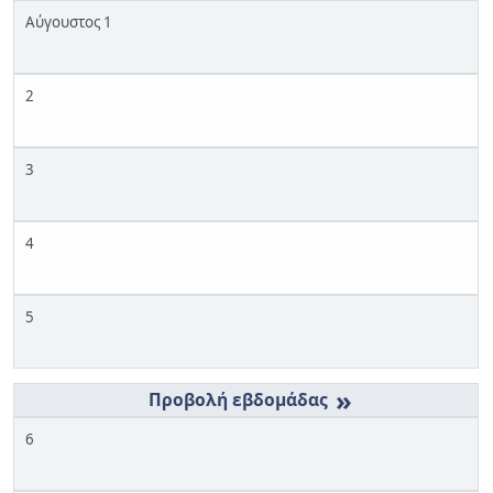
Αύγουστος 1
2
3
4
5
»
6